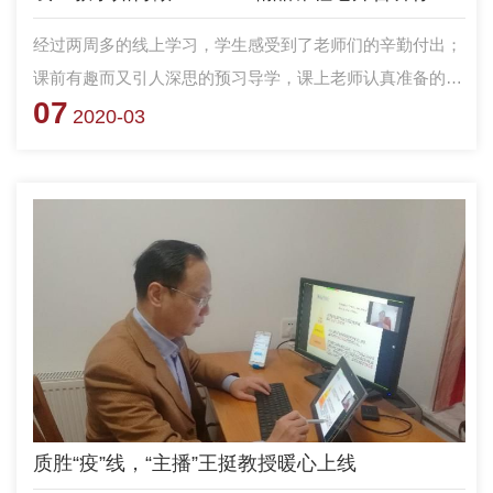
经过两周多的线上学习，学生感受到了老师们的辛勤付出；
课前有趣而又引人深思的预习导学，课上老师认真准备的
07
PPT，课下老师精心布置的课后习题。
2020-03
质胜“疫”线，“主播”王挺教授暖心上线