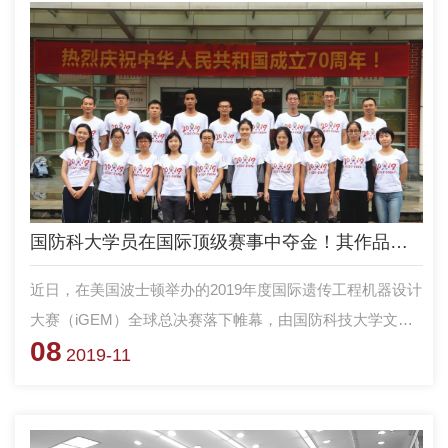
国防科大学员在国际顶级赛事中夺金！其作品为糖尿病人带来福音
近日，在美国波士顿举办的2019年度国际遗传工程机器设计
大赛（iGEM）全球总决赛落下帷幕，由国防科技大学文理
08
学院生物与化学系合成生物学研究团队指导的参赛队
2019-11
伍“NUDT_CHINA”再次夺得大赛金奖，并荣膺“基础进展”大
类冠军提名（该大类前五名）和生物安全关注特别提名奖，
这是我校团队自2014年参加该项赛事以来第五次斩获金奖。