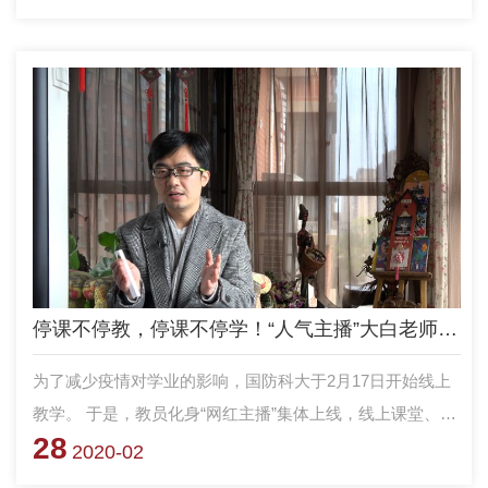
停课不停教，停课不停学！“人气主播”大白老师上线啦
为了减少疫情对学业的影响，国防科大于2月17日开始线上
教学。 于是，教员化身“网红主播”集体上线，线上课堂、视
28
频点名、作业群打卡，“云开学”画风突变。 其实，对于“主
2020-02
播”教员来说，网课是十分新鲜的授课形式，开网课该准备