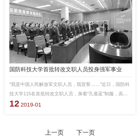
国防科技大学首批转改文职人员投身强军事业
“我是中国人民解放军文职人员，我宣誓……”近日，国防科
技大学115名首批转改文职人员，身着“孔雀蓝”制服，高举
12
右手，面对军旗庄严宣誓。铿锵有力的誓言，表达出不忘初
2019-01
心矢志强军的坚定信念。
上一页
下一页