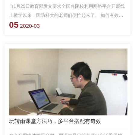
自1月29日教育部发文要求全国各院校利用网络平台开展线
上教学以来，国防科大的老师们便忙起来了。 如何有效使
05
用五花八门的网络教学软件？ 如何吸纳利用现有的网络教
2020-03
学资源？如何兼顾理论教学与实践教学？如何保障网上教学
质量？这一个个现实问题，让一位教授提前陷入了沉思……
玩转雨课堂方法巧，多平台搭配有奇效