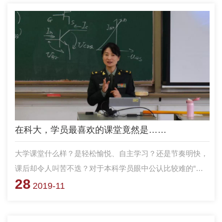
在科大，学员最喜欢的课堂竟然是……
大学课堂什么样？是轻松愉悦、自主学习？还是节奏明快，
课后却令人叫苦不迭？对于本科学员眼中公认比较难的“高
28
数”、“模电”等课程，老师们可谓下足了功力，奇招百出，且
2019-11
看这些“最头疼”的课堂如何变为学员们心中“最喜爱的课
堂”吧！