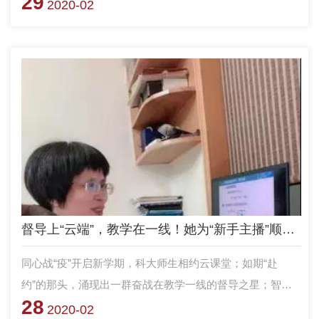
29
天上午，她刚给学员讲完新学期开课第一周第3堂“工程制图
2020-02
基础”直播课。
督导上“云端”，教学在一线！她为“新手主播”顺利施教保驾护航
同心战“疫”开启新学期，科大师生相约云课堂；如期“赴
约”的那头，涌现出一群奋战在教学一线的督导之星；智能
28
科学学院唐莺教授就是其中一位。
2020-02