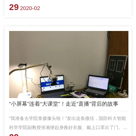
29
也为教员们的教学工作带来极大的挑战。想想看，面对一个
2020-02
计算机屏幕滔滔不绝地讲上90分钟，确实需要大量的准备工
作。 网课平台怎么选？技术手段怎么用？学生交互如何开
展？ 别着急！让陆教授来慢慢告诉你。
“小屏幕”连着“大课堂”！走近“直播”背后的故事
“我准备去学院拿摄像头啦！”发出这条微信，国防科大智能
科学学院副教授张湘便起身换好衣服、戴上口罩出了门。这