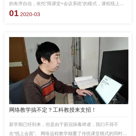
的有序自信，依托“雨课堂+会议系统”的模式，课程线上教
01
学正在如火如荼地有序开展。由于“雨课堂”短时间内用户数
2020-03
量激增，短期内登陆平台难、直播卡顿、突发瘫痪等问题集
中出现，有的老师提出疑问：“用会议系统，如腾讯会议、
ZOOM、Welink、钉钉等，都完全能够胜任网上授课，还可
以实时与学生互动，为什么还要使用雨课堂？” 对于这个疑
问，国防科技大学系统工程学院魏迎梅老师给出了她的回
答。
网络教学搞不定？工科教授来支招！
新学期已经到来，但是由于新冠病毒肆虐，我们不得不
在“线上会面”。 网络远程教学颠覆了传统课堂模式的同时，