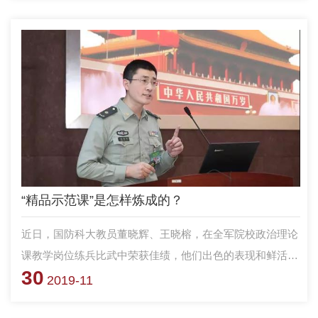
哪些设备？ 怎么使用雨课堂or腾讯会议？怎么制作微课、录
制视频？
“精品示范课”是怎样炼成的？
近日，国防科大教员董晓辉、王晓榕，在全军院校政治理论
课教学岗位练兵比武中荣获佳绩，他们出色的表现和鲜活的
30
课堂背后，又经历了怎样的追问探索和披荆斩棘呢？
2019-11