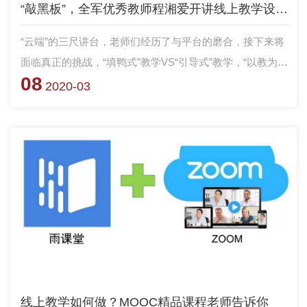
“敲黑板”，全军优秀教师程湘爱开讲线上教学设计啦！
“云端”的三尺讲台，老师们经历了与平台的磨合，接下来将
面临真正的挑战，“填鸭式”教学VS“引导式”教学，“以教为中
08
心”VS“以学为中心”，如何优化线上教学设计让你轻松hold住
2020-03
课堂？
线上教学如何做？MOOC精品课程老师告诉你