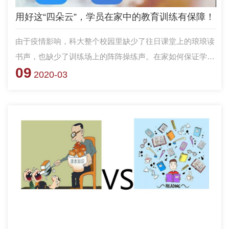
用好这“四朵云”，学员在家中的教育训练有保障！
由于疫情影响，科大整个校园里缺少了往日课堂上的琅琅读
书声，也缺少了训练场上的阵阵操练声。在家如何保证学员
09
的教育训练质量？国防科大各级积极谋划，把教育管理汇集
2020-03
到“云端”。