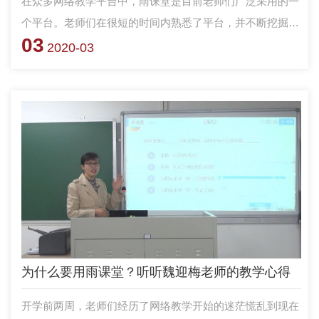
在众多网络教学平台中，雨课堂是目前老师们广泛采用的一
个平台。老师们在很短的时间内熟悉了平台，并不断挖掘了
03
雨课堂的各项功能，灵活运用，让雨课堂在教学辅助中发挥
2020-03
了很大贡献。 下面，请国防科技大学计算机学院陈立前副
教授带领我们，看看他是如何灵活运用雨课堂，并与其他软
件、平台配合使用的吧！
为什么要用雨课堂？听听魏迎梅老师的教学心得
开学前两周，老师们经历了网络教学开始的迷茫慌乱到现在