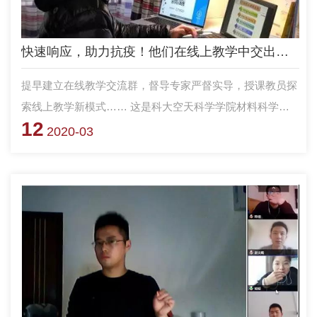
快速响应，助力抗疫！他们在线上教学中交出这样的“答卷”
提早建立在线教学交流群，督导专家严督实导，授课教员探
索线上教学新模式…… 这是科大空天科学学院材料科学与
12
工程系在线上教学工作中交出的一份“答卷”。
2020-03