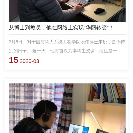
从博士到教员，他在网络上实现“华丽转变”！
3月9日，对于国防科大系统工程学院段伟博士来说，是个特
别的日子。 这一天，他将首次为本科生授课，而且是一堂
15
网络直播课！对于首次承担课程教学任务的青年教员段伟博
2020-03
士来说，虽然已经通过各种形式的教学培训和层层的试讲验
收，然而线上教学却是一种全新的挑战。