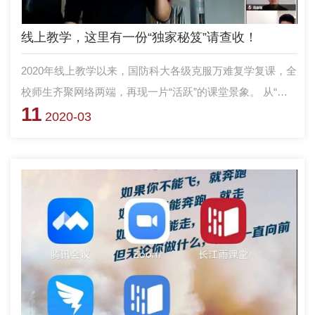
线上教学，这里有一份“独家秘笈”请查收！
2020年线上教学以来，国防科大各级克服万难复学复课，全
校师生齐聚网络两端，再现一片“活跃”的课堂景象。 从“台
11
前”到“幕后”，教员们如何实现华丽转身？下面，让我们一起
2020-03
走近国防科大电子对抗学院，倾听教员们线上教学的“独家
秘笈”。