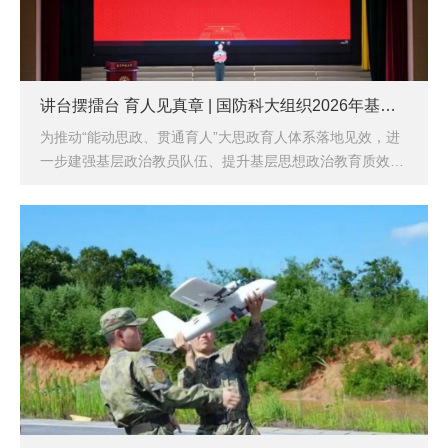
讲台摆擂台 育人见真章 | 国防科大组织2026年基层政治教员岗位练兵比武
为推动“能动思政、贯通育人”大思政育人体系落地见效，进
一步建强基层政治教员队伍、提升基层思想政治教育质效，
7月16日至18日，国防科大在长沙校区组织2026年基层政治
教员岗位练兵比武，18名来自教学科研一线、学员管理岗位
的政治教员同台竞技，以“三会一好”为标尺，展开一场立德
树人的实力比拼。