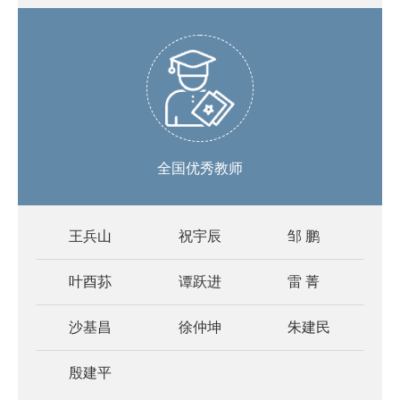
全国优秀教师
王兵山
祝宇辰
邹 鹏
叶酉荪
谭跃进
雷 菁
沙基昌
徐仲坤
朱建民
殷建平