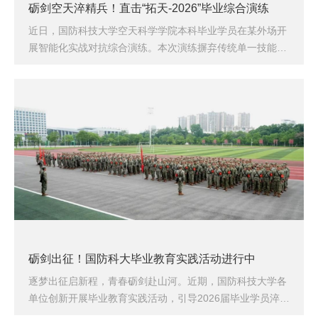
砺剑空天淬精兵！直击“拓天-2026”毕业综合演练
近日，国防科技大学空天科学学院本科毕业学员在某外场开
展智能化实战对抗综合演练。本次演练摒弃传统单一技能考
核模式，聚焦空天一体体系对抗，全面检验学员指挥研判、
装备操控、协同作战、特情处置综合能力，助力毕业学员从
容奔赴岗位战位。
砺剑出征！国防科大毕业教育实践活动进行中
逐梦出征启新程，青春砺剑赴山河。近期，国防科技大学各
单位创新开展毕业教育实践活动，引导2026届毕业学员淬炼
忠诚底色、夯实打赢本领，整装奔赴强军新征程。