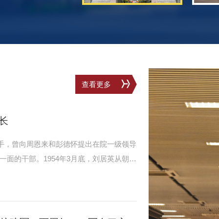
查看更多
长
助手，曾向周恩来和彭德怀提出在院一级领导
面的干部。1954年3月底，刘居英从朝鲜
招待所看望刘居英，对他说：“看来你回不
工程学院，你要进入教育界了。”