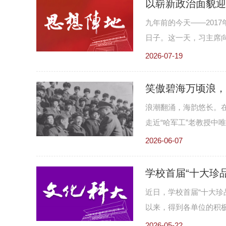
九年前的今天——201
日子。这一天，习主席
词：“国防科技大学是
2026-07-19
高地。你们要紧跟世界
争要求，抓好通用专业
键技术攻关，努力建设世
浪潮翻涌，海韵悠长。在
饱含着习主席对学校的
走近“哈军工”老教授中
员工向高地冲锋、向胜
她的一生，如惊涛骇浪
2026-06-07
的发展前路，更孕育了
近日，学校首届“十大珍
以来，得到各单位的积极
步遴选，共有31组档案
2026-05-22