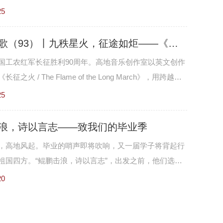
25
岁月如歌（93）丨九秩星火，征途如炬——《长征之火》燃亮新程
国工农红军长征胜利90周年。高地音乐创作室以英文创作
征之火 / The Flame of the Long March》，用跨越语
，向那段峥嵘岁月深情致敬。
25
浪，诗以言志——致我们的毕业季
，高地风起。毕业的哨声即将吹响，又一届学子将背起行
祖国四方。“鲲鹏击浪，诗以言志”，出发之前，他们选择
结这段时光。四年的淬炼与成长，那些握枪的手、伏案的
20
里绷直的脊梁，以及心底未曾言说的滚烫，都在笔端凝成
实的言说，留下这段青春最灿烂的落款。