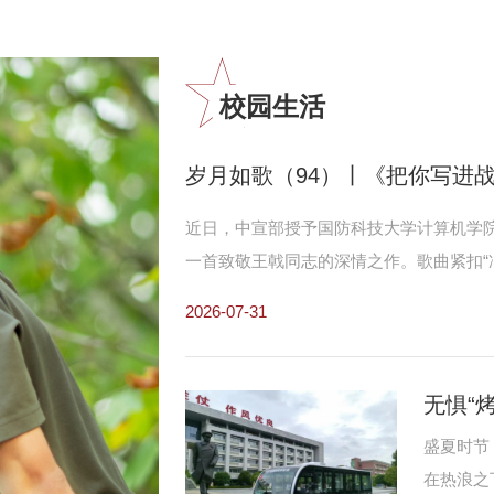
校园生活
岁月如歌（94）丨《把你写进战
近日，中宣部授予国防科技大学计算机学院
一首致敬王戟同志的深情之作。歌曲紧扣“
高可信软件技术研究领域，以“代码”“键盘
2026-07-31
事业的赤子情怀，立体勾勒出其生命不息
新时代强军事业紧密融合，以音符铭刻足
和科技工作者的崇高礼赞。
无惧“
盛夏时节
在热浪之