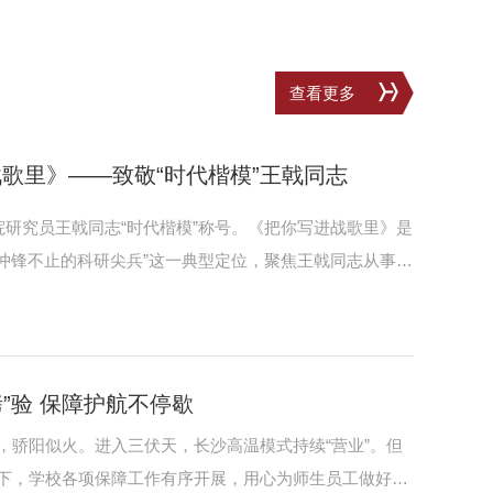
查看更多
歌里》——致敬“时代楷模”王戟同志
研究员王戟同志“时代楷模”称号。《把你写进战歌里》是
冲锋不止的科研尖兵”这一典型定位，聚焦王戟同志从事的
”“功勋”等意象，生动反映了王戟同志潜心军队教育和科技
、奋斗不止的崇高形象。整首歌曲将楷模的事迹和精神与
迹，以星光辉映信仰，是对以王戟同志为代表的广大教育
烤”验 保障护航不停歇
，骄阳似火。进入三伏天，长沙高温模式持续“营业”。但
下，学校各项保障工作有序开展，用心为师生员工做好服