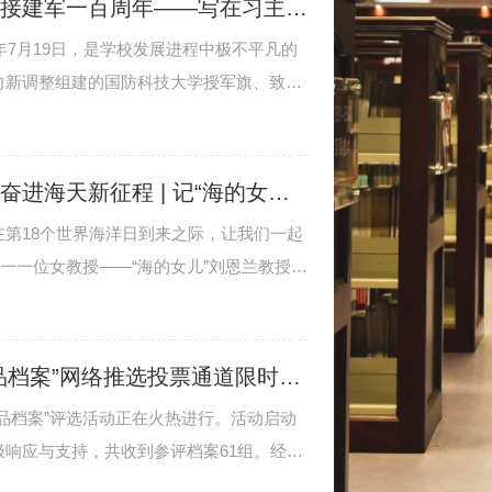
以崭新政治面貌迎接建军一百周年——写在习主席向学校授军旗、致训词九周年之际
7年7月19日，是学校发展进程中极不平凡的
向新调整组建的国防科技大学授军旗、致训
高素质新型军事人才培养和国防科技自主创新
军事科技发展潮流，适应打赢信息化局部战
人才和联合作战保障人才培养，加强核心关
笑傲碧海万顷浪，奋进海天新征程 | 记“海的女儿”刘恩兰教授
界一流高等教育院校。”100个字的训词，
第18个世界海洋日到来之际，让我们一起
信任重托和殷切期望，鼓舞激励着全体师生
唯一一位女教授——“海的女儿”刘恩兰教授。
战攻坚、向一流奋进。
中的灯塔，始终照亮我军气象海洋保障事业
科大人敢为人先、向战而行的基因密码。
学校首届“十大珍品档案”网络推选投票通道限时开启！
品档案”评选活动正在火热进行。活动启动
响应与支持，共收到参评档案61组。经初
进入后续评审环节，并根据档案内容分为五