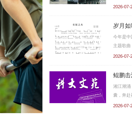
务。
2026-07-
今年是中
主题歌曲《长
言的方式
2026-07-
鲲鹏击
湘江潮涌
囊，奔赴
用诗来总
2026-07-
夜、队列
一行行真