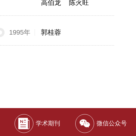
高伯龙
陈火旺
1995年
郭桂蓉
学术期刊
微信公众号