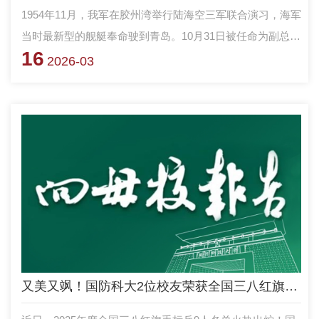
1954年11月，我军在胶州湾举行陆海空三军联合演习，海军
当时最新型的舰艇奉命驶到青岛。10月31日被任命为副总参
16
谋长的陈赓院长与总参谋长粟裕商议，“哈军工”海军工程系
2026-03
还是个“旱鸭子”系，从系领导到教授、助教大多没见过海、
没有登上过军舰，海军最好的舰艇都集中在一起，可以利用
这次机会让他们来见识见识，改变“纸上谈兵”的教学局面。
粟裕提出，可以派一些教员利用演习前的时间登舰实习。在
征得粟裕同意后，陈赓又向彭德怀报告，获得同意。
又美又飒！国防科大2位校友荣获全国三八红旗手标兵