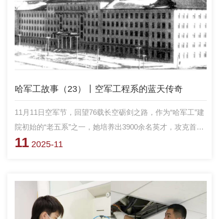
哈军工故事（23）丨空军工程系的蓝天传奇
11月11日空军节，回望76载长空砺剑之路，作为“哈军工”建
院初始的“老五系”之一，她培养出3900余名英才，攻克首个
11
风洞群、高速歼击机等国防重点科研难题，分建衍生多所院
2025-11
校相关学科，以强军报国之志书写国防航空华章，向这段热
血征程致敬！