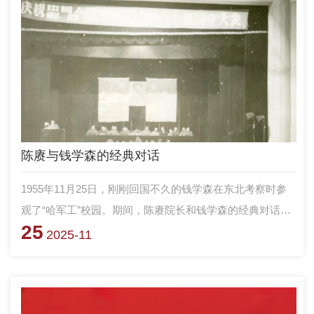
陈赓与钱学森的经典对话
1955年11月25日，刚刚回国不久的钱学森在东北考察时参
观了“哈军工”校园。期间，陈赓院长和钱学森的经典对话，
25
是钱学森第一次在正式场合中谈及中国研制导弹的事情。这
2025-11
次对话直接推动了新中国导弹事业的起步，我国导弹事业的
起跑线浮出水面。