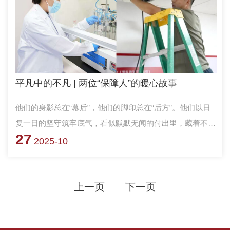
平凡中的不凡 | 两位“保障人”的暖心故事
他们的身影总在“幕后”，他们的脚印总在“后方”。他们以日
复一日的坚守筑牢底气，看似默默无闻的付出里，藏着不凡
27
的担当与力量。今天就让我们走近两位可爱的“保障人”，读
2025-10
懂平凡岗位上的不凡微光。
上一页
下一页