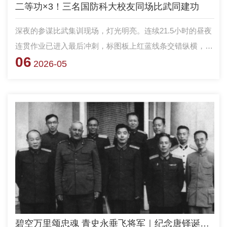
二等功×3！三名国防科大校友同场比武同建功
深夜的参谋比武集训现场，灯光明亮。连续21.5小时的昼夜
连贯作业已进入最后冲刺，标图板上红蓝线条交错纵横，铅
06
笔划过图纸的沙沙声与键盘敲击声交织成一片，东部战区陆
2026-05
军某场参谋骨干比武考核正在紧张进行。当最终成绩公布，
全场为之侧目：来自第71集团军的孟凡森、胡羽康分获参谋
组第一名、第三名，吴彪斩获干事组第二名，三人一同在
2025年底荣立个人战备训练二等功。巧合的是，他们有着同
一个身份——国防科技大学毕业学员。从湘江之滨的军校校
园到东海之滨的演训沙场，三位校友带着母校赋予的精神底
色，在“精标细算”的硬功比拼中交出了“谋打胜”的优异答
卷。
碧空万里颂忠魂 青史永垂飞将军｜纪念唐铎诞辰暨生平业绩陈列开展