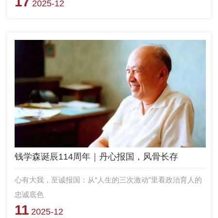
17
归国后投身国防教育事业，协助陈赓创建“哈军工”，为培养
2025-12
和造就新中国第一代弹道学教师队伍和新中国第一代兵工弹
道学科人才付出了毕生努力。
钱学森诞辰114周年｜丹心报国，风骨长存
心有大我，至诚报国：从“人生的三次激动”里看政治育人的
忠诚底色
11
2025-12