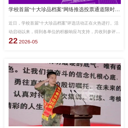
学校首届“十大珍品档案”网络推选投票通道限时开启！
近日，学校首届“十大珍品档案”评选活动正在火热进行。活
动启动以来，得到各单位的积极响应与支持，共收到参评档
22
案61组。经初步遴选，共有31组档案进入后续评审环节，并
2026-05
根据档案内容分为五个类别。其中，27组档案面向公众开展
网络推选；另有4组档案因内容不宜公开，不参加网络推
选，其网络推选得分按专家评分折合网评分数计入。本次评
选采用“网络推选+专家评审”相结合的方式，根据参评档案
的综合得分，最终产生“十大珍品档案”名录。