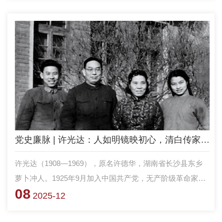
午永远的离开了我们。
党史廉脉 | 许光达：人如明镜映初心，清白传家照后人
许光达（1908—1969），原名许德华，湖南省长沙县东乡
萝卜冲人。1925年9月加入中国共产党，无产阶级革命家、
08
军事家，中国人民解放军装甲兵的奠基人之一。新中国成立
2025-12
后，被授予大将军衔，历任装甲兵司令员、国防部副部长等