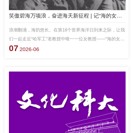
笑傲碧海万顷浪，奋进海天新征程 | 记“海的女儿”刘恩兰教授
浪潮翻涌，海韵悠长。在第18个世界海洋日到来之际，让我
们一起走近“哈军工”老教授中唯一一位女教授——“海的女
07
儿”刘恩兰教授。她的一生，如惊涛骇浪中的灯塔，始终照
2026-06
亮我军气象海洋保障事业的发展前路，更孕育了科大人敢为
人先、向战而行的基因密码。