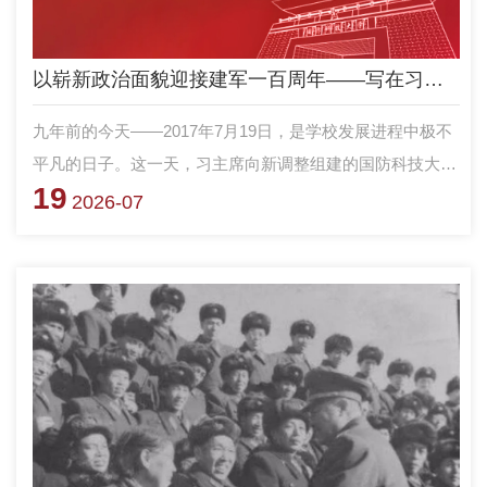
以崭新政治面貌迎接建军一百周年——写在习主席向学校授军旗、致训词九周年之际
九年前的今天——2017年7月19日，是学校发展进程中极不
平凡的日子。这一天，习主席向新调整组建的国防科技大学
19
授军旗、致训词：“国防科技大学是高素质新型军事人才培
2026-07
养和国防科技自主创新高地。你们要紧跟世界军事科技发展
潮流，适应打赢信息化局部战争要求，抓好通用专业人才和
联合作战保障人才培养，加强核心关键技术攻关，努力建设
世界一流高等教育院校。”100个字的训词，饱含着习主席对
学校的信任重托和殷切期望，鼓舞激励着全体师生员工向高
地冲锋、向胜战攻坚、向一流奋进。