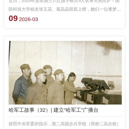
近日，2025年度全国三八红旗手标兵9人名单火热出炉！国
防科技大学校友张玉花、葛晶晶双双上榜，她们一位逐梦星
09
辰探月逐火，一位观天测海保障打赢，书写着新时代女性科
2026-03
技工作者与军人的时代荣光，一起来看看吧！
哈军工故事（32）| 建立“哈军工”广播台
按照中央军委的指示，第二高级步兵学校（简称二高步校）