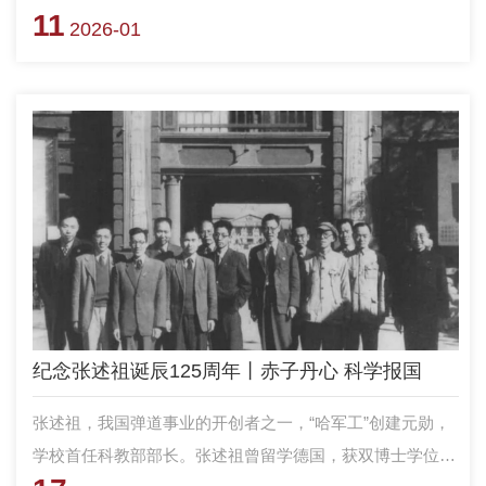
11
军工”的第一期教学计划在1953年8月形成草案，是由苏联专
2026-01
家根据我国对军事工程技术人员的迫切需要，参照苏联工程
学院5年或5年零8个月的教学计划压缩制定的，主要内容包
括培养目标、学制、课程设置、教学环节及教学时间和假期
的安排，同时对理论课程规定课内外学时的比例，明确的学
制是4年。教学计划是“哈军工”第一部系统详尽的“教育宪
法”。
纪念张述祖诞辰125周年丨赤子丹心 科学报国
张述祖，我国弹道事业的开创者之一，“哈军工”创建元勋，
学校首任科教部部长。张述祖曾留学德国，获双博士学位，