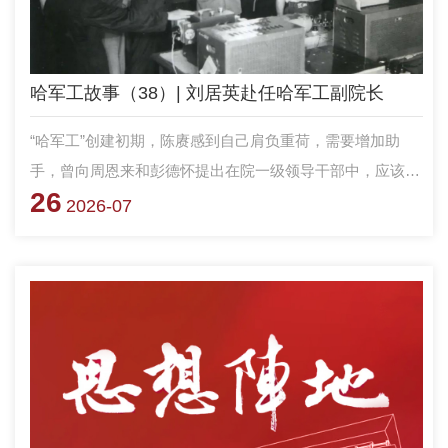
哈军工故事（38）| 刘居英赴任哈军工副院长
“哈军工”创建初期，陈赓感到自己肩负重荷，需要增加助
手，曾向周恩来和彭德怀提出在院一级领导干部中，应该充
26
实几位革命资历深、文化水平高，能独当一面的干部。1954
2026-07
年3月底，刘居英从朝鲜战场奉调回国，住在铁道部招待
所。铁道部部长滕代远到招待所看望刘居英，对他说：“看
来你回不了铁道部了，听说中央决定把你调到陈赓那儿去，
办军事工程学院，你要进入教育界了。”