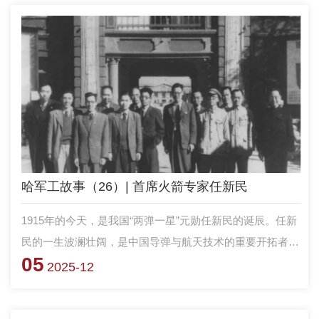
职，为军队现代化、正规化建设作出了卓著贡献。
哈军工故事（26）| 首席火箭专家任新民
1915年的今天，是我国“两弹一星”元勋任新民的诞辰。任新
民的一生波澜壮阔，是中国导弹与航天技术的重要开拓者之
05
一，他自己却用简单的一句话概括——“我一生只干了航天
2025-12
这一件事。”