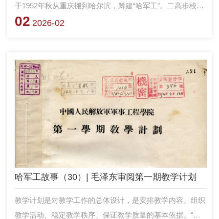
于1952年秋从重庆搬到哈尔滨，筹建“哈军工”。二高步校有
02
线广播台人员和设备随同搬迁。“哈军工”初创急需建立广播
2026-02
台，做好宣传，以利于教学工作。10月底，宣传部副部长于
涛告诉二高步校负责有线广播台的张力耕，拟以二高步校有
线广播台为基础建设广播台，要求张力耕向基建处处长张复
明和高步昆教授汇报二高步校原有广播设备状况，并参
与“哈军工”广播台的扩建工作。
哈军工故事（30）| 毛泽东审阅第一期教学计划
教学计划是对教学工作的总体设计，是安排教学内容、组织
教学活动、稳定教学秩序、保证教学质量的基本依据。“哈