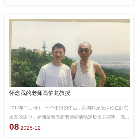
怀念我的老师高伯龙教授
2017年12月6日，一个冬日的午后，我与师兄袁保伦在赴京
出差的途中，还商量着等高老师病情稳定后便去探望。抵达
08
宾馆后，手机微信弹出师兄发来的一张黑白照片，没有任何
2025-12
文字，却足以让世界沉寂。很快，消息确认：老师在当日中