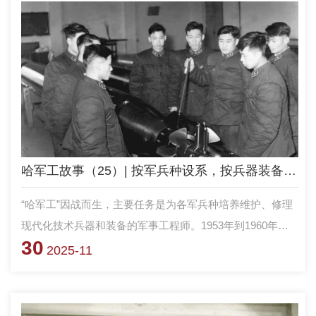
哈军工故事（25）| 按军兵种设系，按兵器装备设专业
“哈军工”因战而生，主要任务是为各军兵种培养维护、修理
现代化技术兵器和装备的军事工程师。1953年到1960年的
30
系和专业是按各军兵种兵器、装备建设的需要设置的。1953
2025-11
年“哈军工”正式成立时，全院设空军工程系、炮兵工程系、
海军工程系、装甲兵工程系、工兵工程系5个系和24个专
业。