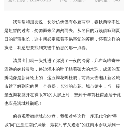
我常常和朋友说，长沙仿佛仅有冬夏两季，春秋两季不过
是短暂的过客，匆匆而来又匆匆而去。从冬日的万籁俱寂到夏
日的野蛮生长，这中间必定藏着不易察觉的苏醒，怀着这样的
执念，我总想要找到夹缝中栖息的那一点春。
清晨出门就一头扎进了弥漫了一夜的冷雾，几声鸟啼寄来
遥远的婉转灵动，路边灌木的叶子结着硕大的水珠，成簇的五
瓣花像是新涂绘上的，这五瓣花叫杜鹃，前两天去湘江新区城
市馆了解到它的另一个身份，长沙的市花。城市馆中，当一簇
簇五瓣花盛开在裸眼3D的大屏上时，想到千年前杜甫旅居于此
也应是满城杜鹃吧！
俯身观看微缩城市沙盘，我很难将这样一座现代化的“星
城”同“正是江南好风景，落花时节又逢君”的江南水乡联系到一