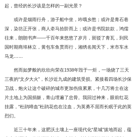
起，曾经的长沙该是怎样的一副光景？
或许是烟雨行舟，游子船中坐，吟哦乡愁；或许是青石巷
深，染坊正开张，商人牵马拾阶而上；或许是书院款款，鸿儒
往来，朗朗书声——千百年来悠悠了岁月，斑驳了青瓦，到民
国时期商埠林立，黄包车鱼贯而行，湘绣名闻天下，米市车水
马龙……
然而如梦般的欣欣向荣在1938年毁于一炬，一场烧了三天
三夜的“文夕大火”，长沙近九成的建筑受损。紧接着四场长沙保
卫战，炮火让这个破碎的城市更加伤痕累累，十几万将士在这
片土地上为国捐躯，青山埋遍了忠骨。我回过神来，眼前红花
挂露，“杜鹃啼血”杜鹃花也在泣血，为英勇不屈而长眠于此的英
烈们。
近三十年来，这肥沃土壤上一座现代化“星城”拔地而起，蕴