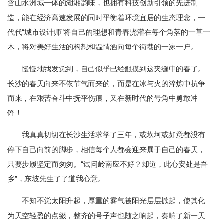
含山水洲城一体的湖湘韵味，也拥有科技创新引领的先进制
造，能在经济高速发展的同时平衡着环境宜居的生态理念，一
代代“城市设计师”将自己的理想和青春浇灌在每个角落的一草一
木，将对美好生活的构想和温情洒向每个街巷的一家一户。
慢慢地我发觉到，自己似乎已经触摸到这夹缝中的春了。
长沙的春天向来不依节气而来的，而是在冰与火的淬炼中抗争
而来，在艰苦奋斗中抚平伤痕，又在新时代的号角中勇敢冲
锋！
我真真切切在长沙生活求学了三年，或坎坷或如意都没有
停下自己向前的脚步，相信每个人都会迎来属于自己的春天，
只要步履坚定而匆匆。“试问岭南应不好？却道，此心安处是吾
乡”，东坡先生了了道我心意。
不知不觉太阳升起，厚重的雾气被阳光层层掀起，使其化
为天空轻盈的点缀，整齐的号子声也随之响起，奏响了新一天