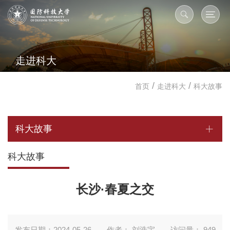
走进科大
/
/
首页
走进科大
科大故事
科大故事
科大故事
长沙·春夏之交
发布日期：2024-05-26
作者： 刘浩宇
访问量：
949