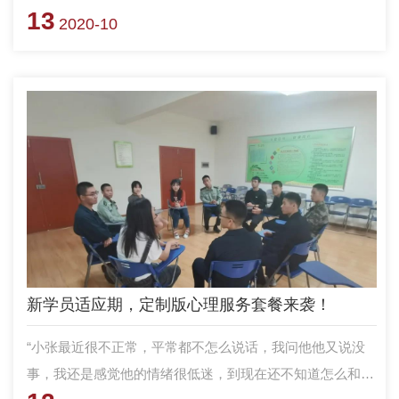
13
后，从课堂到前线，他们冲锋陷阵、默默奉献，为中国维和
2020-10
铸就了一张崭新的名片。 下面，请跟随时间脉络，一起来
看看科大“维和团队”的“维和大事记”吧！
新学员适应期，定制版心理服务套餐来袭！
“小张最近很不正常，平常都不怎么说话，我问他他又说没
事，我还是感觉他的情绪很低迷，到现在还不知道怎么和他