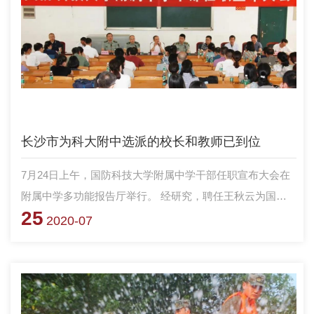
长沙市为科大附中选派的校长和教师已到位
7月24日上午，国防科技大学附属中学干部任职宣布大会在
附属中学多功能报告厅举行。 经研究，聘任王秋云为国防
25
科技大学附属中学校长，赵慧勇为国防科技大学附属中学副
2020-07
校长，刘崇艳、颜振伟、文婉娇、王灿、王雨时为国防科技
大学附属中学教师。