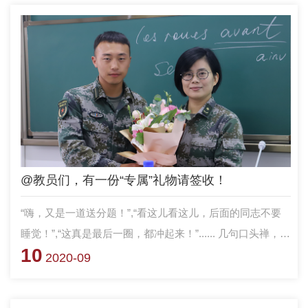
@教员们，有一份“专属”礼物请签收！
“嗨，又是一道送分题！”,“看这儿看这儿，后面的同志不要
睡觉！”,“这真是最后一圈，都冲起来！”...... 几句口头禅，想
10
必大家再熟悉不过，初闻可能耳烦，细品才觉是暖。
2020-09