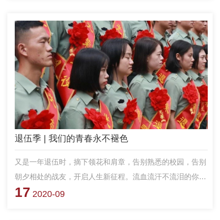
谈》，深度解读“中国维和30年”。
退伍季 | 我们的青春永不褪色
又是一年退伍时，摘下领花和肩章，告别熟悉的校园，告别
朝夕相处的战友，开启人生新征程。流血流汗不流泪的你
17
们，在此刻，也忍不住脱下坚强的铠甲任泪水狂撒......
2020-09