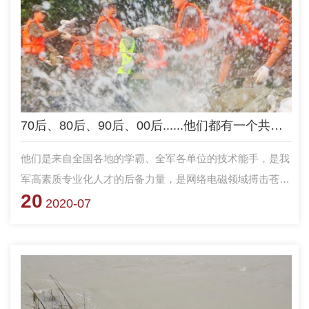
70后、80后、90后、00后......他们都有一个共同的名字：抢险突击队员！
他们是来自全国各地的学霸、全军各单位的技术能手，是我
军高素质专业化人才的后备力量，是网络电磁领域搏击苍穹
20
的的生力军，也是有灵魂、有本事、有血性、有品德的新一
2020-07
代革命军人。如今，他们又多了一个响亮的称号——防汛抢
险一线抗击“洪魔”的排头兵！