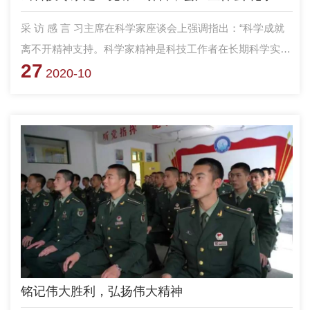
采 访 感 言 习主席在科学家座谈会上强调指出：“科学成就
离不开精神支持。科学家精神是科技工作者在长期科学实践
27
中积累的宝贵精神财富。”让科技专家走上党课主讲台，深
2020-10
入挖掘、宣传先辈们勇于探索、现身科学的生动事迹和精彩
故事，让“身边人”讲身边事，“自己人”讲自己的故事，更能
打动人、吸引人、鼓舞人，能更好地教育引导官兵传承红色
基因，继承和发扬老一辈科学家胸怀祖国、科技强军、默默
奉献的优秀品质，主动肩负起新时代的历史重任，永攀科技
高峰，为建设世界一流高等教育院校贡献自己的力量。
铭记伟大胜利，弘扬伟大精神