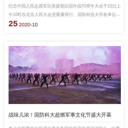
纪念中国人民志愿军抗美援朝出国作战70周年大会于23日上
午10时在北京人民大会堂隆重举行。国防科技大学各单位组
25
织观看了纪念大会。习主席在会上的重要讲话，在官兵中引
2020-10
发强烈反响。
战味儿浓！国防科大超燃军事文化节盛大开幕