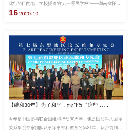
此行的目的地，学校援建的“八一爱民学校”——湖南省怀化
16
市芷江侗族自治县新店坪镇小学。
2020-10
【维和30年】为了和平，他们做了这些……
今年是中国参与联合国维和行动30周年，也是国防科大国际
关系学院专家团队从事军事维和教育的第31年。从台前到幕