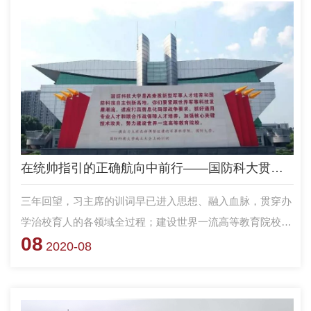
在统帅指引的正确航向中前行——国防科大贯彻落实习主席训词三周年巡礼
三年回望，习主席的训词早已进入思想、融入血脉，贯穿办
学治校育人的各领域全过程；建设世界一流高等教育院校也
08
已初见成效，正随着世界一流军队的建设步伐砥砺奋进、毅
2020-08
然前行。