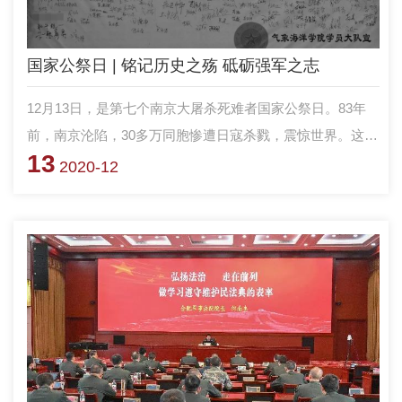
国家公祭日 | 铭记历史之殇 砥砺强军之志
12月13日，是第七个南京大屠杀死难者国家公祭日。83年
前，南京沦陷，30多万同胞惨遭日寇杀戮，震惊世界。这段
13
惨绝人寰的历史，不仅仅是一座城市的悲剧和灾难，还是国
2020-12
家之殇、民族之痛，也是人类之劫、文明之耻。昭昭前事，
惕惕后人。今天，国防科大气象海洋学院在长沙、南京两个
院区开展多样活动，铭记那段难以忘却的历史，砥砺官兵强
军报国之志。