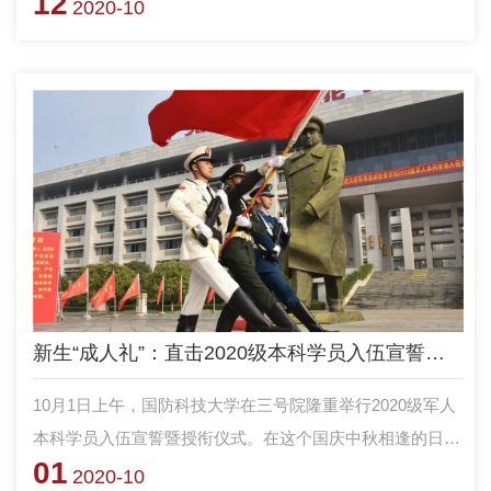
12
谈；还有小尤，班长昨晚和我反映他半夜在阳台角落，这是
2020-10
什么情况啊？我很担心他以后出什么事。”新训结束后，新
学员们开始了学习训练生活，队干部们陆续面对各种各样的
问题。
新生“成人礼”：直击2020级本科学员入伍宣誓暨授衔仪式现场
10月1日上午，国防科技大学在三号院隆重举行2020级军人
本科学员入伍宣誓暨授衔仪式。在这个国庆中秋相逢的日子
01
里，2020级新生完成了他们的“成人礼”，成为了真正的军
2020-10