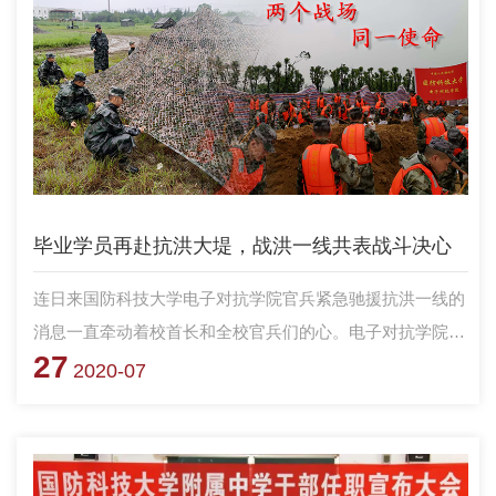
毕业学员再赴抗洪大堤，战洪一线共表战斗决心
连日来国防科技大学电子对抗学院官兵紧急驰援抗洪一线的
消息一直牵动着校首长和全校官兵们的心。电子对抗学院全
27
体官兵也向校党委、校首长立下决心书:“洪水不退我不退，
2020-07
不获全胜不收兵”。