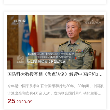
人！
国防科大教授亮相《焦点访谈》解读中国维和30年
今年是中国军队参加联合国维和行动30年。30年间，中国累
计派出维和官兵4万余人次，成为联合国维和行动的主要出
25
兵国和出资国。作为从事联合国军事维和教育31年的教研团
2020-09
队，国防科大国际关系学院教授于9月20日亮相《焦点访