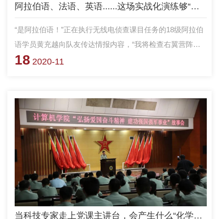
阿拉伯语、法语、英语......这场实战化演练够“国际化”
“是阿拉伯语！”正在执行无线电侦查课目任务的18级阿拉伯
语学员黄充越向队友传达情报内容，“我将检查右翼营阵地
18
防御准备情况，于当日十时返回。”日常无线电侦听中熟悉
2020-11
的汉语呼号已经被阿拉伯语、英语、法语呼号所代替。这正
是国防科技大学国际关系学院开展的“锤炼-2020”实战化综合
演练的课目之一。
当科技专家走上党课主讲台，会产生什么“化学反应”？