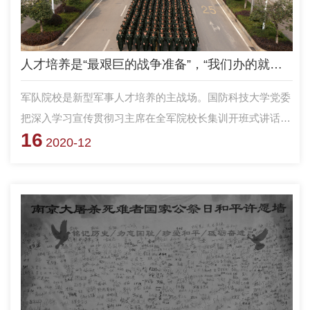
人才培养是“最艰巨的战争准备”，“我们办的就是直通战场的教育”
军队院校是新型军事人才培养的主战场。国防科技大学党委
把深入学习宣传贯彻习主席在全军院校长集训开班式讲话精
16
神作为学校工作的主线，围绕立德树人、为战育人组织专题
2020-12
议教议训，深入研究完善办学定位与目标，结合国家“十四
五”规划研究论证，形成学校人才培养中长期发展蓝图。