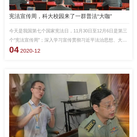
宪法宣传周，科大校园来了一群普法“大咖”
今天是我国第七个国家宪法日，11月30日至12月6日是第三
个“宪法宣传周”；深入学习宣传贯彻习近平法治思想、大力
04
弘扬宪法精神，做尊法学法守法用法的合格公民。国防科大
2020-12
各个学院同频共振，邀请“大咖”宣讲、观看普法微视频、制
作宣传手册，利用多种手段开展普法活动为宪法“庆生”。