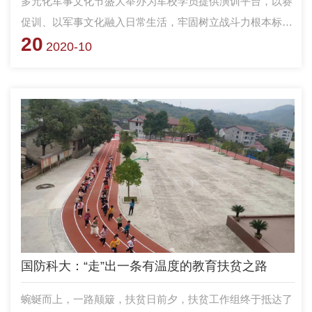
多元化军事文化节盛大举办为军校学员提供演训平台，以赛
促训、以军事文化融入日常生活，牢固树立战斗力根本标
20
准，致力提升学员战场打赢能力，切实增强实战本领。
2020-10
国防科大：“走”出一条有温度的教育扶贫之路
蜿蜒而上，一路颠簸，扶贫日前夕，扶贫工作组终于抵达了