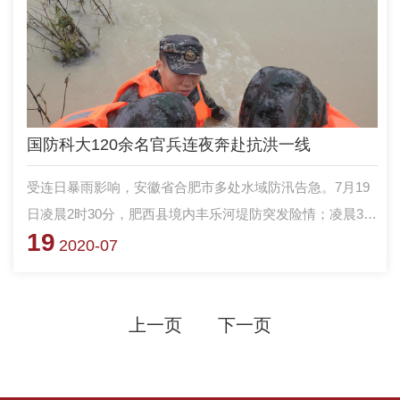
国防科大120余名官兵连夜奔赴抗洪一线
受连日暴雨影响，安徽省合肥市多处水域防汛告急。7月19
日凌晨2时30分，肥西县境内丰乐河堤防突发险情；凌晨3时
19
01分合肥市防汛指挥部请求驰援；3时40分，国防科技大学
2020-07
电子对抗学院紧急集合120余名官兵组成首批抗洪突击队，
第一时间赶赴肥西县丰乐河支流等地段，加固堤坝、构筑子
堤、堵塞管涌，全力抢险救援，尽最大努力保障人民生命财
上一页
下一页
产安全。