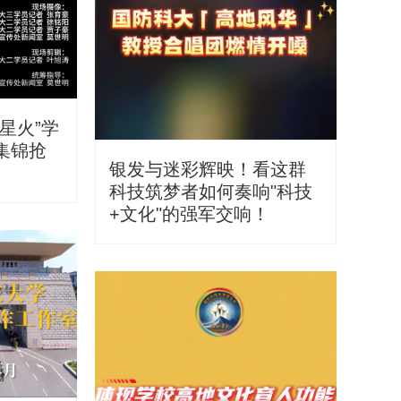
星火”学
集锦抢
银发与迷彩辉映！看这群
科技筑梦者如何奏响"科技
+文化"的强军交响！