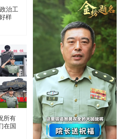
“政治工
部好样
 祝所有
们在国