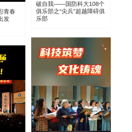
破自我——国防科大108个
俱乐部之“尖兵”超越障碍俱
彩青春
乐部
出发