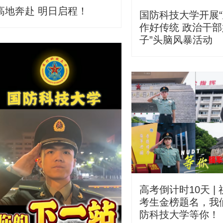
高地奔赴 明日启程！
国防科技大学开展
作好传统 政治干
子”头脑风暴活动
高考倒计时10天 |
考生金榜题名，我
防科技大学等你！