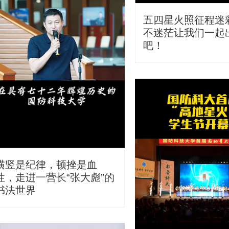
五四星火照征程迷
不迷茫让我们一起
吧！
横竖是纪律，顿挫是血
性，走进一营长“张大彪”的
书法世界