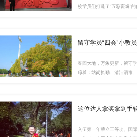
校学员们打造了“五彩斑斓”的
下。
留守学员“四会”小教
春回大地，万象更新，留守
碌着；站岗执勤、清洁消毒、
兵健康保驾护航的同时，他
练任务，创新开展“四会”小
战“摩拳擦掌”。
这位达人拿奖拿到手
入伍第一年荣立三等功、国