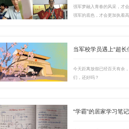
强军梦融入青春的风采，才
强军的底色，才会更加执着高
科大的校门，剪短头发 扣上
自己说了声 “再见”。
当军校学员遇上“超长
今天距离放假已经百天有余，
们，还好吗？
“学霸”的居家学习笔