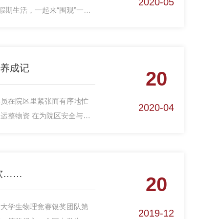
2020-05
假期生活，一起来“围观”一
员养成记
20
学员在院区里紧张而有序地忙
2020-04
运整物资 在为院区安全与官
们不中断、不迟滞年度体能训
教员培训，为迎接疫情后的挑
软……
20
际大学生物理竞赛银奖团队第
2019-12