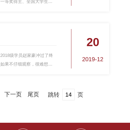
赛一等奖得主、全国大学生数
作者……
20
2018级学员赵家豪冲过了终
2019-12
。如果不仔细观察，很难想象
位右臂骨折的“独臂侠”！此
。
下一页
尾页
跳转
页