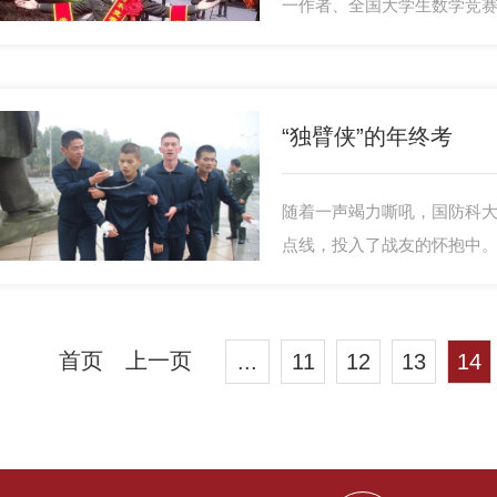
一作者、全国大学生数学竞
学建模竞赛全国二等奖第一
“独臂侠”的年终考
随着一声竭力嘶吼，国防科大
点线，投入了战友的怀抱中
这个“风一般的男子”，竟是一
刻，赵家豪的双眼噙满泪水
首页
上一页
...
11
12
13
14