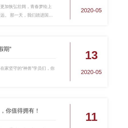
会更加恢弘壮阔，青春梦绘上
2020-05
远。 那一天，我们踏进国防
军装的第一粒纽扣，和过去的
假期”
13
在家坚守的“神兽”学员们，你
2020-05
记，你值得拥有！
11