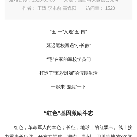
作者： 王涛 李永前 高逸阳
访问量：
1529
“五·一”又逢“五·四”
延迟返校再遇“小长假”
“宅”在家的军校学员们
打造了“五彩斑斓”的假期生活
一起来“围观”一下
“红色”基因激励斗志
红色，革命军人的本色；长征，地球上的红飘带。线上接
力重走长征路，分布在福建、湖南、贵州、四川等地的8名学