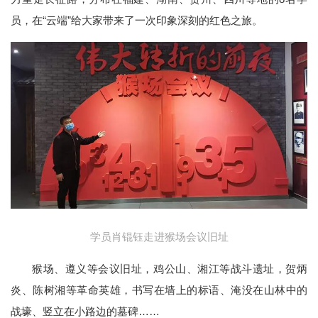
员，在“云端”给大家带来了一次印象深刻的红色之旅。
学员肖锟钰走进猴场会议旧址
猴场、遵义等会议旧址，鸡公山、湘江等战斗遗址，贺炳
炎、陈树湘等革命英雄，书写在墙上的标语、淹没在山林中的
战壕、竖立在小路边的墓碑……