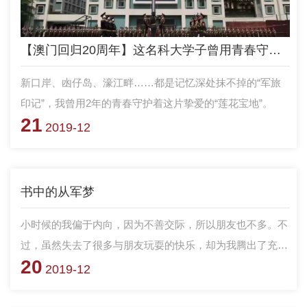
【澳门回归20周年】这名科大学子曾用青春守护“莲花宝地”
新口岸、凼仔岛、濠江畔……都是记忆深处抹不掉的“军旅
印记”，我曾用2年的青春守护着这片挚爱的“莲花宝地”。
21
2019-12
书中的从军梦
​小时候的我偏于内向，因为不善交际，所以朋友也不多。不
过，虽然失去了很多与朋友玩耍的快乐，却为我腾出了充裕
20
的时间，我可以一个人坐在书柜前看书，我对世界的认知，
2019-12
就是从家里的黑色落地书柜前开始的。