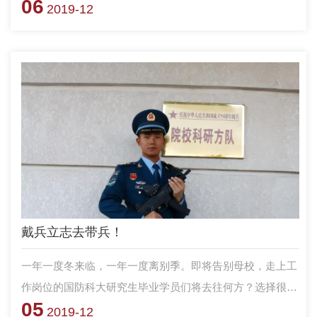
06
凡的“绝活”。他是谁？
2019-12
戴兵立志去带兵！
一年一度冬来临，一年一度离别季。即将告别母校，走上工
作岗位的国防科大研究生毕业学员们将去往何方？选择很多
05
种，志向各不同，但有一个声音在这个冬季回答得格外嘹
2019-12