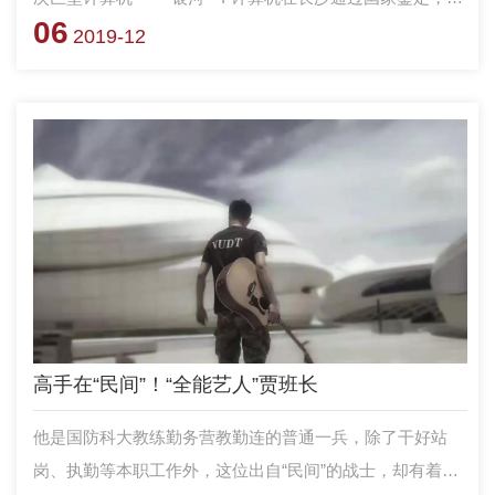
06
补了国内巨型计算机研制的空白。
2019-12
高手在“民间”！“全能艺人”贾班长
他是国防科大教练勤务营教勤连的普通一兵，除了干好站
岗、执勤等本职工作外，这位出自“民间”的战士，却有着非