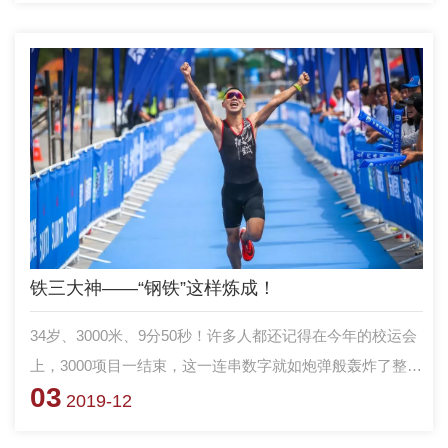
到“麻栗坡”这三个字，但时间无法冲淡他对父辈故事的了
解，模糊不了他脑海中父辈那段炮火连天的战场历程。此
刻，已成长为一名革命军人的他，正追寻父辈的初心，定位
自己的军旅坐标。
铁三大神——“钢铁”这样炼成！
34岁、3000米、9分50秒！许多人都还记得在今年的校运会
上，3000项目一结束，这一连串数字就如炮弹般轰炸了整个
03
赛场。 据说，他是“铁人三项”业内大神！据说，他是“军二
2019-12
代”！据说，他很帅！别再据说了……今天，科大牛人第四