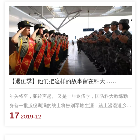
【退伍季】他们把这样的故事留在科大……
年关将至，驼铃声起。 又是一年退伍季，国防科大教练勤
务营一批服役期满的战士将告别军旅生涯，踏上漫漫返乡
17
路。
2019-12