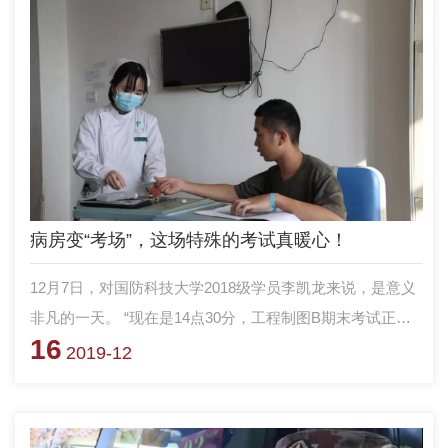
病房变“考场”，这场特殊的考试真暖心！
12月7日，对国防科技大学2018级学员李凯龙来说，是意义
非凡的一天。 “现在是14点30分，工程制图B期末考试正式
16
开始！”清丽的女声从中国人民解放军第921医院的病房里传
2019-12
来，和着簌簌的发卷声，一场只有一位考生的“特殊考试”，
在病房里跟其他学员异地同步展开。