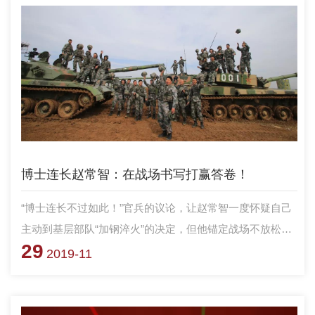
博士连长赵常智：在战场书写打赢答卷！
“博士连长不过如此！”官兵的议论，让赵常智一度怀疑自己
主动到基层部队“加钢淬火”的决定，但他锚定战场不放松，
29
发挥学历优势，苦练本领，从“一介书生”成长为“全军优秀指
2019-11
挥军官”，向导师、向母校交付了一张完美“答卷”，在科大传
为佳话。面对头顶的光环，赵常智感慨，自己能够快速成长
成才，离不开母校的培养。