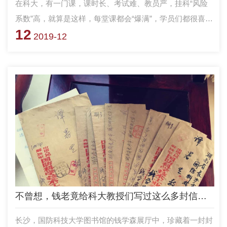
在科大，有一门课，课时长、考试难、教员严，挂科“风险
系数”高，就算是这样，每堂课都会“爆满”，学员们都很喜爱
12
它，最后一排永远是自带小板凳的旁听学员。咋回事呢？一
2019-12
起来看看吧。
不曾想，钱老竟给科大教授们写过这么多封信……
长沙，国防科技大学图书馆的钱学森展厅中，珍藏着一封封