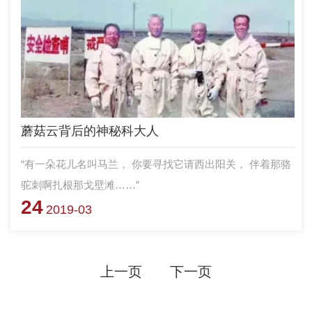
蘑菇云背后的神秘科大人
“有一朵花儿名叫马兰， 你要寻找它请西出阳关， 伴着那骆
驼刺啊扎根那戈壁滩……”
24
2019-03
上一页
下一页