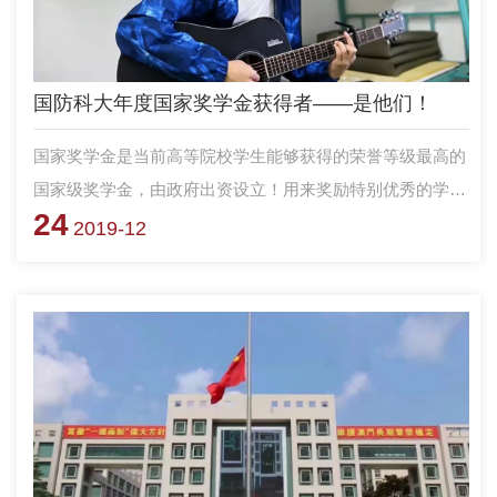
国防科大年度国家奖学金获得者——是他们！
国家奖学金是当前高等院校学生能够获得的荣誉等级最高的
国家级奖学金，由政府出资设立！用来奖励特别优秀的学
24
生！ 今年，我校首届无军籍学员拿到了第一笔国家奖学
2019-12
金。让我们看看都有谁？