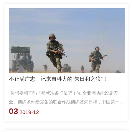
弹来了！
不止满广志！记来自科大的“朱日和之狼”！
“你想要和平吗？那就准备打仗吧！”在全亚洲功能设施齐
全、训练条件最完备的联合作战训练基朱日和，中国第一蓝
03
军旅在此驻扎，这句霸气十足的话就立在营门前四米多高的
2019-12
蓝色标牌上，标语上一头獠牙尖锐、杀气腾腾直视来人的狼
头格外醒目。