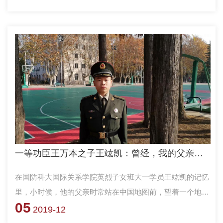
亮，是什么？ 今天故事的主人公告诉你——
一等功臣王万本之子王竑凯：曾经，我的父亲冒着炮火……
在国防科大国际关系学院英烈子女班大一学员王竑凯的记忆
里，小时候，他的父亲时常站在中国地图前，望着一个地名
05
伫立许久。在识字不多的年纪，那个地名——麻栗坡，便已
2019-12
深深印在他的脑海中。事隔经年，地图上虽然已经找不