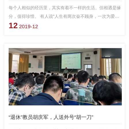
每个人相似的经历里，其实有着不一样的生活。但相遇是缘
分，值得珍惜。 有人说“人生有两次奋不顾身，一次为爱
12
情，一次为理想”。这句话眼下与我相关的，只是后半句。
2019-12
如果不当兵，我会后悔一辈子。放弃无忧无虑的大学生活，
只是为了理想。博士、硕士、学士，首先要做好一名战士。
“退休”教员胡庆军，人送外号“胡一刀”