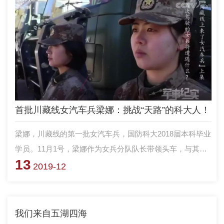
首批川藏线女汽车兵梁娜：挑战“天路”的科大人！
梁娜，川藏线的第一批女汽车兵，国防科大2018届本科毕业
学员。11月1号，梁娜作为女兵分队队长带领头车，与其他
13
21名女兵一起，正式执行运输任务。川藏公路，平均海拔
2019-12
4000多米，是最危险的“天路”，也是通往西藏边防地区的主
要道路。
我们来自五湖四海