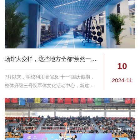
场馆大变样，这些地方全都“焕然一新”！
10
7月以来，学校利用暑假及“十一”国庆假期，
2024-11
整体升级三号院军体文化活动中心，新建三
号院网球场，批量恢复了103教学楼教学用房
等，近日，这些场馆以崭新的面貌展现在师
生员工面前。