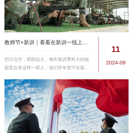
教师节×新训｜看看在新训一线上教学的他们！
11
烈日当空，骄阳似火，每年新训季科大的校
2024-09
园里总有这样一群人，他们常年坚守在新训
第一线。他们是新学员的第一任教员，在教
师节这个属于他们的日子里，请跟随镜头，
直击新训现场，看看在新训一线教学的他
们！