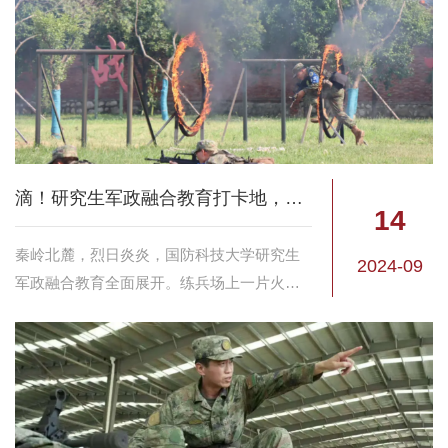
以...
滴！研究生军政融合教育打卡地，你集齐了几个？
14
秦岭北麓，烈日炎炎，国防科技大学研究生
2024-09
军政融合教育全面展开。练兵场上一片火
热，研战课堂刷新思维，全体2024级研究生
学员在这里挥洒汗水、磨砺意志、练强本
领，校区内处处都充满精彩，处处都是成长
的打卡点。