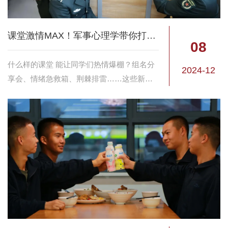
课堂激情MAX！军事心理学带你打破传统
08
什么样的课堂 能让同学们热情爆棚？组名分
2024-12
享会、情绪急救箱、荆棘排雷……这些新鲜
的活动将课堂气氛点燃 让每个人都充满
Passion！ 在“参与式”教学模式下 国防科大
《军事心理学》的课堂体验 ...