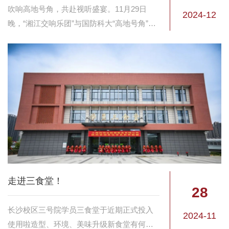
吹响高地号角，共赴视听盛宴。11月29日
2024-12
晚，“湘江交响乐团”与国防科大“高地号角”军
乐团联袂出演，“高地交响”校园音乐会在长沙
校区一号院俱乐部成功举行。学校政委陈国
强，中国工程院院士、湖南工商大学党委...
走进三食堂！
28
长沙校区三号院学员三食堂于近期正式投入
2024-11
使用啦造型、环境、美味升级新食堂有何特