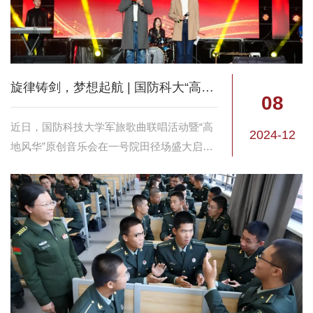
旋律铸剑，梦想起航 | 国防科大“高地风华”原创音乐会胜利奏响
08
近日，国防科技大学军旅歌曲联唱活动暨“高
2024-12
地风华”原创音乐会在一号院田径场盛大启
幕，宛如一颗璀璨星辰点亮校园夜空，为强
军征程注入澎湃动力。 这场音乐会以飞扬的
旋律和激扬的青春，奏响了国防科大学...