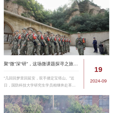
聚“微”深“研”，这场微课题探寻之旅有看点
19
“几回回梦里回延安，双手搂定宝塔山。”近
2024-09
日，国防科技大学研究生学员相继奔赴革命
圣地延安，结合6个专题42项微课题内容，学
员相互结对、自主选题组成课题研究小组深
入探寻。 微课题探寻中，军内多名专家教授