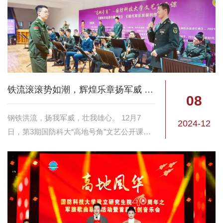
铁流滚滚势如潮，辉煌乐章扬军威 | “高地号角”文艺公开课开讲！
08
钢铁洪流，扬我军威，壮我雄心。 12月7
2024-12
日，第3期国防科大“高地号角”文艺公开课开
讲！中国人民解放军仪仗司礼大队军乐团创
作室创作员李旭昊，倾情讲述《钢铁洪流进
行曲》创作过程和体悟，以匠心独运的创...