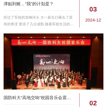
津贴到账，“我”的计划是？
03
经过了军校的加钢淬火 大一新生们褪去了原
2024-12
有的青涩 更添了几分成熟 随着军校生活的展
开 他们迎来了人生的第一份津贴 除了喜悦与
自豪 他们又将如何利用这一笔津贴呢？
国防科大“高地交响”校园音乐会震撼来袭！
02