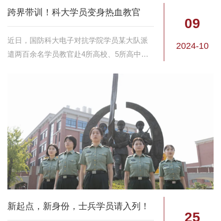
跨界带训！科大学员变身热血教官
09
近日，国防科大电子对抗学院学员某大队派
2024-10
遣两百余名学员教官赴4所高校、5所高中，
担负万余名新生的军训任务。军训期间，他
们以实际行动播撒爱国精神的种子，为新生
上好“开学第一课”打下坚实基础。
新起点，新身份，士兵学员请入列！
25