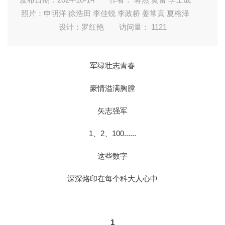
照片：申明洋 徐浩田 李佳锐 李政桥 姜常寅 夏榕泽
设计：罗红艳
访问量：
1121
军绿壮志青春
豪情溢满胸膛
矢志强军
1、2、100......
这些数字
深深烙印在每个科大人心中
1