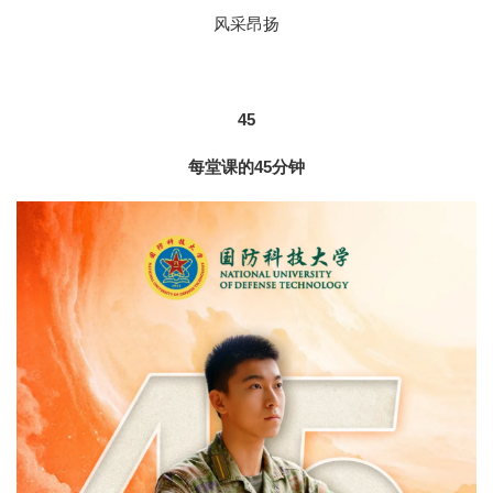
风采昂扬
45
每堂课的45分钟