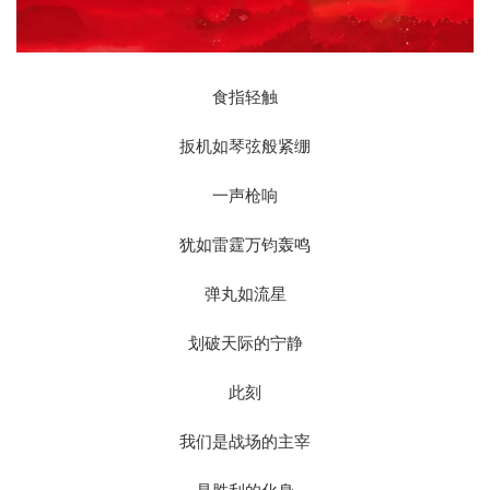
食指轻触
扳机如琴弦般紧绷
一声枪响
犹如雷霆万钧轰鸣
弹丸如流星
划破天际的宁静
此刻
我们是战场的主宰