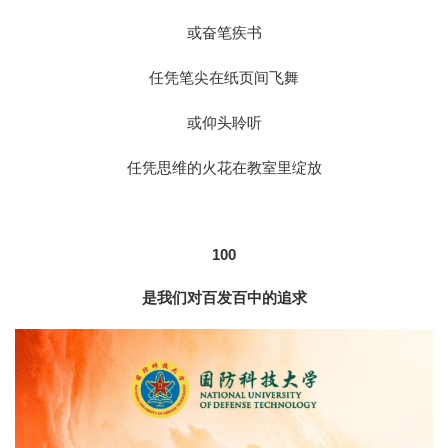
或奋笔疾书
任凭笔尖在纸页间飞舞
或仰头聆听
任凭思维的火花在教室里绽放
100
是我们对百发百中的追求