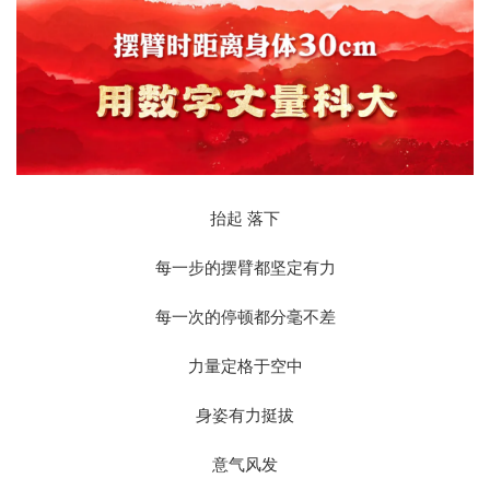
抬起 落下
每一步的摆臂都坚定有力
每一次的停顿都分毫不差
力量定格于空中
身姿有力挺拔
意气风发