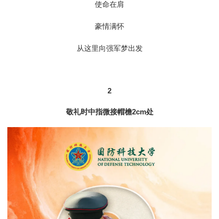
使命在肩
豪情满怀
从这里向强军梦出发
2
敬礼时中指微接帽檐2cm处