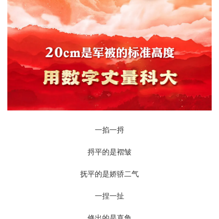
一掐一捋
捋平的是褶皱
抚平的是娇骄二气
一捏一扯
修出的是直角