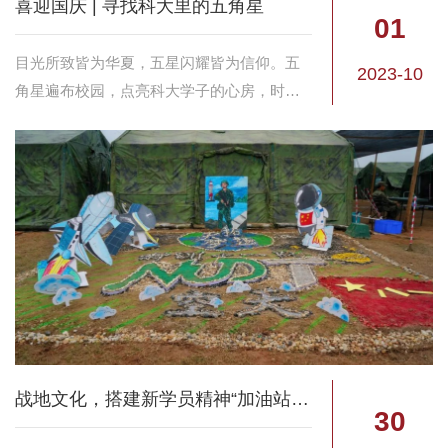
喜迎国庆 | 寻找科大里的五角星
01
目光所致皆为华夏，五星闪耀皆为信仰。五
2023-10
角星遍布校园，点亮科大学子的心房，时值
祖国74周年华诞，让我们一起寻找五角星、
读懂五角星，让五角星化为精神力量，充实
每一颗爱国赤子心。
战地文化，搭建新学员精神“加油站”！
30