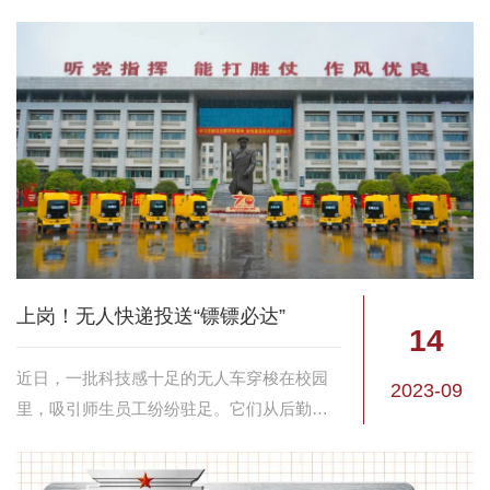
影；每一块路牌，都是奋进历史的铭刻；每
一个名字，都蕴含着独特的寓意；去年9月
起，学校在广泛征求校内外专家教授和师生
员工意见建...
上岗！无人快递投送“镖镖必达”
14
近日，一批科技感十足的无人车穿梭在校园
2023-09
里，吸引师生员工纷纷驻足。它们从后勤服
务楼出发，时而努力爬坡，时而撒欢加速，
遇到行人车辆则低调避让，抵达宿舍楼后静