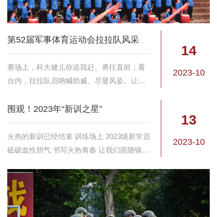
第52届军事体育运动会拉拉队风采
14
赛场上，科大健儿你追我赶、勇往直前；看
2023-10
台内，拉拉队员呐喊助威、尽显风姿。让我
们跟随镜头共同欣赏他们的青春风采。
围观！2023年“新训之星”
13
火热的新训已经结束 训练场上 2023级新学员
2023-10
砥砺血性胆气 书写火热青春 让我们跟随镜头
领略“新训之星”的风采 顾振祎 / 劈波斩浪，迈
向未来 在日复一日的训练中，不仅磨练...