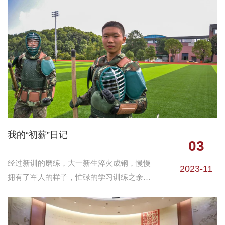
声音 唱响青春誓言 传递强军力量 争流 启航
龙江 潇湘续...
我的“初薪”日记
03
经过新训的磨练，大一新生淬火成钢，慢慢
2023-11
拥有了军人的样子，忙碌的学习训练之余，
各位学员也收到了第一笔津贴，来看看科大
学子是如何支配人生中的“第一桶金”。