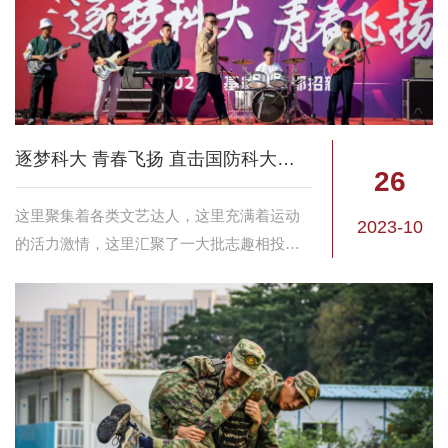
逐梦科大 青春飞扬 直击国防科大基层俱乐部招新现场
26
这里聚集着各类文艺达人，这里充满着运动
2023-10
的活力激情，这里汇聚了一大批志趣相投的
小伙伴...... 近日，“逐梦科大 青春飞扬”国防科
大2023年基层俱乐部招新活动在长沙校区
一、三号院火热举办。秋色渐凉难...