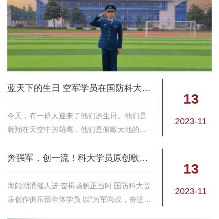
蓝天下的生日 空军学员在国防科大逐梦起航
13
​今天，有一群人迎来了他们的生日。他们是
2023-11
翱翔在天空中的雄鹰，他们是俯瞰大地的超
音速战士，他们是直击苍穹的无畏勇者，我
们最可爱的天空蓝——人民空军。在人民空
奔强军，创一流！科大学员原创歌曲《争流》首发
13
军成立74周年之际，让我们一起看看国防科
大空军...
海阔潮涌催人进 奋楫扬帆正当时 国防科大音
2023-11
乐创作俱乐部全体学员 以“为军向战，奋进一
流”为主题 自发创作歌曲《争流》 用年轻的