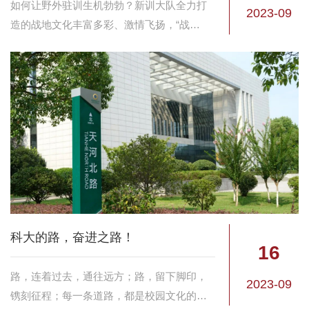
如何让野外驻训生机勃勃？新训大队全力打
2023-09
造的战地文化丰富多彩、激情飞扬，“战
味”“野味”“人情味”十足，极大激发了广大学员
的练兵热情。
科大的路，奋进之路！
16
路，连着过去，通往远方；路，留下脚印，
2023-09
镌刻征程；每一条道路，都是校园文化的缩