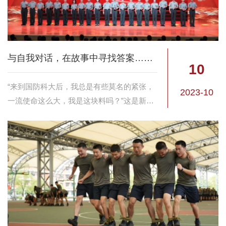
与自我对话，在故事中寻找答案……
10
“来到国防科大后，我总是有些莫名的紧张，
2023-10
一流使命这么大，我是这块料吗？”这是新学
员卢星哲刚入学时的困惑。当他站在“演讲故
事会”的舞台上，把这段心路历程公之于众
时，他已经找到了答案，“那种为理想使命而
活...