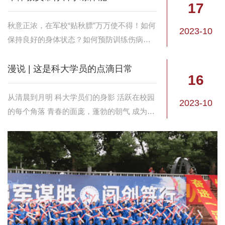
17
秋意正浓，在军校“贴秋膘”万万使不得！如何
2023-10
保持良好的身体状态？如何预防训练伤病，
促进疲劳恢复？如何科学储备体能？莫慌！
军体教员带你科学练体能，快跟着训练计划
漫说 | 这是科大学员的点滴日常
16
一起练起来吧！
从清晨到月明 科大学员们的身影 活跃在校园
2023-10
的每个角落 青春的面庞，蓬勃的朝气 成为校
园里靓丽的风景线 听，口号声已响起 一起去
体验科大学员的一天吧 起床 响亮的口号 收拾
美梦，迎...