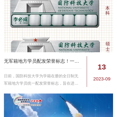
待学员开箱取货。
无军籍地方学员配发荣誉标志！一图速览
13
日前，国防科技大学为学籍在册的全日制无
2023-09
军籍地方学员统一配发荣誉标志，旨在进一
步增强学员创先争优内在主动，营造崇尚荣
誉、追求荣誉、珍惜荣誉的良好氛围，对于
激励广大无军籍地方学员学习强能、奋进一
流具有重要...