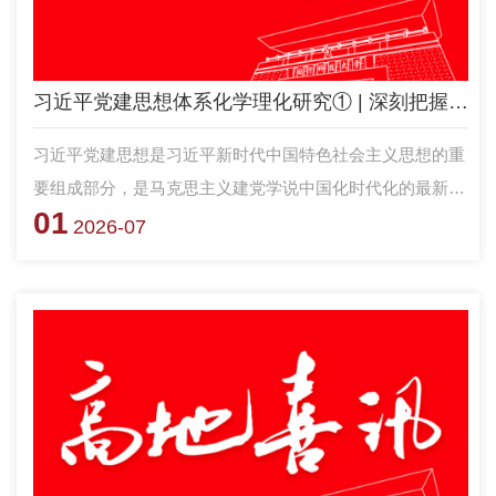
习近平党建思想体系化学理化研究① | 深刻把握习近平党建思想的内涵要义
习近平党建思想是习近平新时代中国特色社会主义思想的重
要组成部分，是马克思主义建党学说中国化时代化的最新成
01
果，标志着我们党对执政党建设规律的认识达到新高度。深
2026-07
刻把握习近平党建思想的内涵要义，是筑牢全军维护核心、
听从指挥思想根基的重要保证，也是确保如期实现建军一百
年奋斗目标的必然要求。