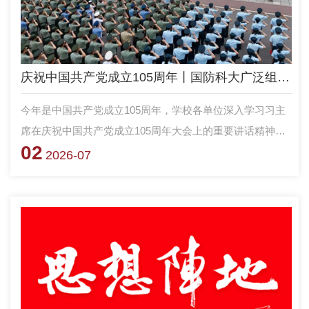
庆祝中国共产党成立105周年丨国防科大广泛组织“七一”主题党日活动
今年是中国共产党成立105周年，学校各单位深入学习习主
席在庆祝中国共产党成立105周年大会上的重要讲话精神，
02
党员结合自身岗位实际谈认识、谈感悟、谈落实，在学习领
2026-07
悟中坚定信仰信念，纷纷表示要深入学习贯彻习主席重要讲
话精神，不忘初心、牢记使命，开拓进取、实干担当，为建
设世界一流高等教育院校、打赢实现建军一百年奋斗目标攻
坚战作出更大贡献。