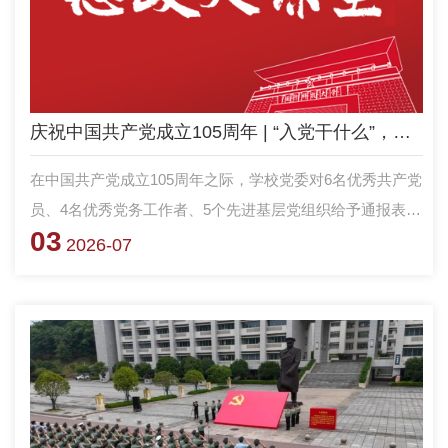
庆祝中国共产党成立105周年 | “入党干什么”，这是他们的初心答卷
在中国共产党成立105周年之际，学校党委对6名优秀共产党
员、4名优秀党务工作者、5个先进基层党组织给予通报表
03
彰。
2026-07