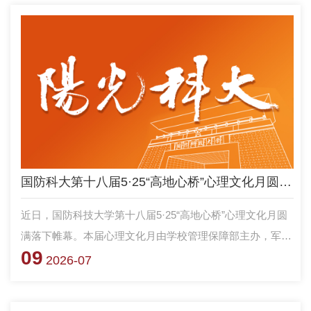
国防科大第十八届5·25“高地心桥”心理文化月圆满收官
近日，国防科技大学第十八届5·25“高地心桥”心理文化月圆
满落下帷幕。本届心理文化月由学校管理保障部主办，军政
09
基础教育学院承办，“心之桥”心理发展指导中心组织，以“积
2026-07
极赋能，强心励志”为主题，充分发挥应用心理学科的专业
优势，开展了一系列心理服务活动。