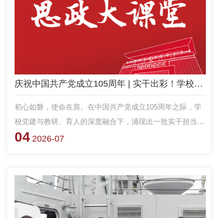
庆祝中国共产党成立105周年 | 实干出彩！学校优秀党务工作者风采实录
初心如磐，使命在肩。在中国共产党成立105周年之际，学
校党建与教研、育人的深度融合下，涌现出一批实干担当的
04
优秀党务工作者。他们以勤学善思引领队伍奋进，以深耕笃
2026-07
行诠释初心使命，为学校高质量发展注入红色动能。