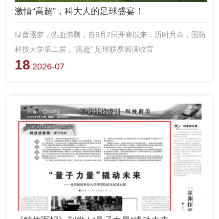
激情“高超”，科大人的足球盛宴！
绿茵逐梦，热血沸腾，自6月2日开赛以来，历时月余，国防
科技大学第二届，“高超” 足球联赛圆满收官
18
2026-07