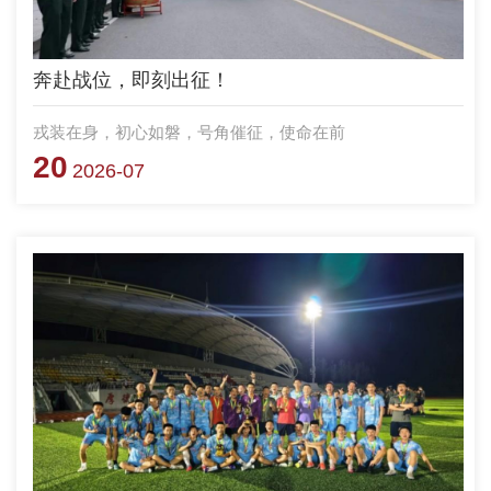
奔赴战位，即刻出征！
戎装在身，初心如磐，号角催征，使命在前
20
2026-07