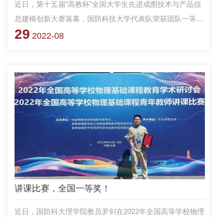
近日，第十五届“高教杯”全国大学生先进成图技术与产品信
息建模创新大赛落幕，国防科技大学代表队荣获团队一等
29
奖！4项个人全能一等奖，机械类基础知识赛项一等奖、3D
2022-08
打印赛项一等奖、轻量化赛项二等奖，总分位列全国第一。
讲课比赛，全国一等奖！
近日，国防科大理学院教员罗剑在2022年全国高等学校物理