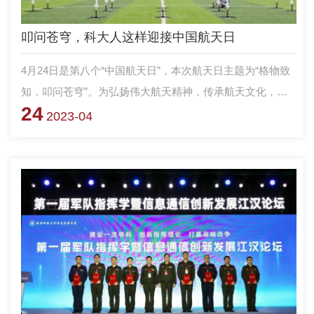
叩问苍穹，科大人这样迎接中国航天日
4月24日是第八个“中国航天日”，本次航天日主题为“格物致
知，叩问苍穹”。为弘扬伟大航天精神，传承航天文化，激
24
发师生员工探索创新、崇尚科学的热情，国防科技大学空天
2023-04
科学学院举办第二十届空天科技文化节。