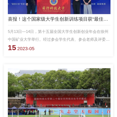
喜报！这个国家级大学生创新训练项目获“最佳创意项目奖”
5月13日—14日，第十五届全国大学生创新创业年会在徐州
中国矿业大学举行。经过参会学生代表、参会老师及评委专
15
家的投票，由国防科大智能科学学院牵头组织，空天科学学
2023-05
院、军政基础教育学院师生参与的国家级大学生创新训练项
目《低成本模块化可重复使用条幅火箭设计与飞行验证》获
得“最佳创意项目奖”。