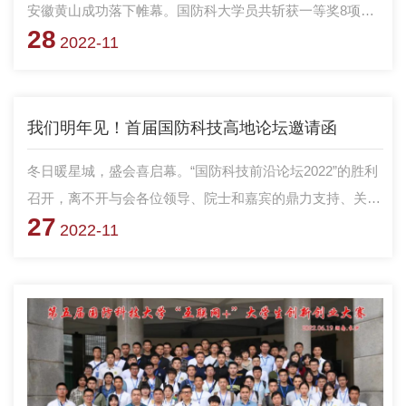
安徽黄山成功落下帷幕。国防科大学员共斩获一等奖8项、
28
二等奖3项、三等奖7项，一等奖数量位列全国第一，创历史
2022-11
最佳成绩。
我们明年见！首届国防科技高地论坛邀请函
冬日暖星城，盛会喜启幕。“国防科技前沿论坛2022”的胜利
召开，离不开与会各位领导、院士和嘉宾的鼎力支持、关心
27
指导，在此致以最诚挚的谢意。
2022-11