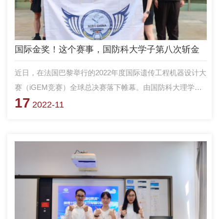
国际金奖！这个赛事，国防科大学子第八次斩金
近日，在法国巴黎举行的2022年度国际遗传工程机器设计大
赛（iGEM竞赛）全球总决赛落下帷幕。由国防科大理学院
17
生物与化学系合成生物学研究团队指导的参赛队
2022-11
伍“NUDT_CHINA” 在全球346个参赛团队中脱颖而出，再次
夺得该赛事金奖。iGEM竞赛是生物学领域最高级别的国际
性大学生科技竞赛，被誉为“合成生物学领域的世锦赛”。大
赛以解决实际需求为牵引，要求参赛团队结合生物学、信息
科学、数学建模、社会调研等多学科知识来构建、表征、模
拟全新的生物体系，从而创造性的解决人类社会发展面临的
实际问题。