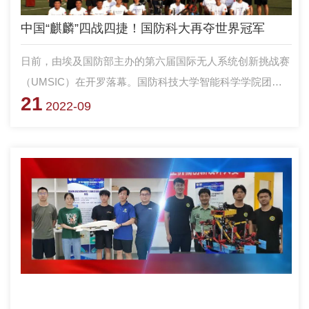
中国“麒麟”四战四捷！国防科大再夺世界冠军
日前，由埃及国防部主办的第六届国际无人系统创新挑战赛
（UMSIC）在开罗落幕。国防科技大学智能科学学院团队
21
凭借优异表现斩获地面无人系统挑战赛（UGVC）冠军。
2022-09