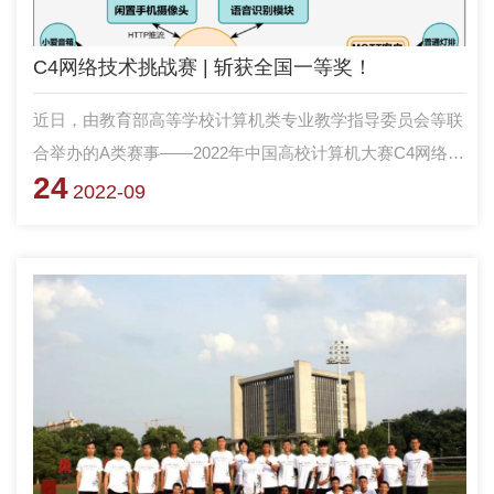
C4网络技术挑战赛 | 斩获全国一等奖！
近日，由教育部高等学校计算机类专业教学指导委员会等联
合举办的A类赛事——2022年中国高校计算机大赛C4网络技
24
术挑战赛落下帷幕。国防科技大学计算机学院李珍琪、孙薛
2022-09
雨、赵鹏为、郑几方4名本科生组成的“TCS”团队在赵宝康教
员指导下，凭借作品“HassPro——基于‘魔镜’的智能家庭助
手系统”获得全国一等奖的好成绩，赵宝康教员获得本届比
赛优秀指导教师奖。