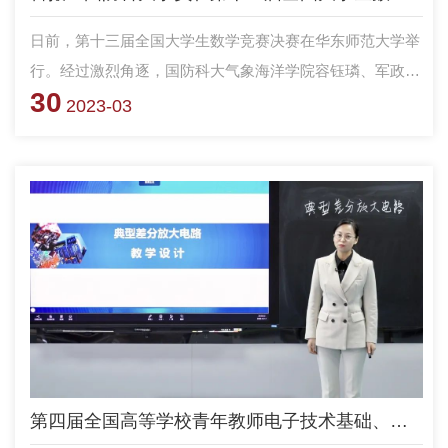
日前，第十三届全国大学生数学竞赛决赛在华东师范大学举
行。经过激烈角逐，国防科大气象海洋学院容钰璘、军政基
30
础教育学院陶汉桥和计算机学院仲昭浩3名学员获非数学专
2023-03
业组全国一等奖；军政基础教育学院吴昊哲、喻强，电子科
学学院张坤鹏3名学员获非数学专业全国二等奖；数学专业
组方面，理学院贺迪枫获全国一等奖，理学院王荣航获全国
二等奖，理学院吴雨航获全国三等奖，获奖率100%。
第四届全国高等学校青年教师电子技术基础、电子线路课程授课竞赛我院斩获佳绩