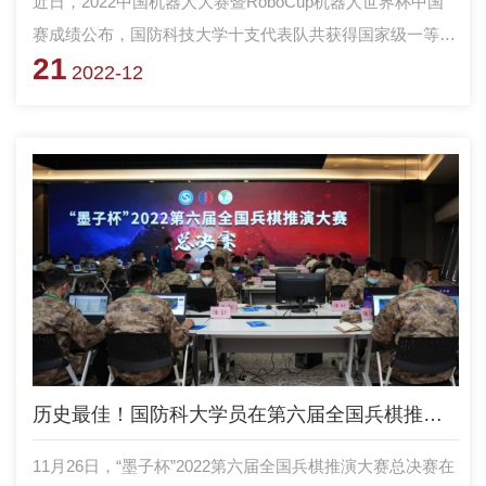
近日，2022中国机器人大赛暨RoboCup机器人世界杯中国
赛成绩公布，国防科技大学十支代表队共获得国家级一等奖
21
6项，二等奖3项，三等奖2项。本次大赛共计21个大项，49
2022-12
个赛项，吸引来自清华大学、同济大学、浙江大学等220所
高校的843支队伍参加，参赛人数超过4500人。最终，智能
科学学院代表队在无人机挑战赛、救援机器人赛项各获得一
等奖2项，在水下机器人赛项与智能车挑战赛各获一等奖1
项。
历史最佳！国防科大学员在第六届全国兵棋推演大赛中再传捷报
11月26日，“墨子杯”2022第六届全国兵棋推演大赛总决赛在