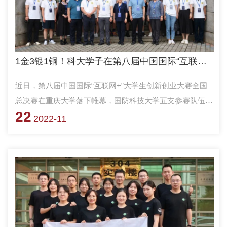
1金3银1铜！科大学子在第八届中国国际“互联网+”大学生创新创业大赛取得突破性成绩
近日，第八届中国国际“互联网+”大学生创新创业大赛全国
总决赛在重庆大学落下帷幕，国防科技大学五支参赛队伍获
22
金奖1项、银奖3项、铜奖1项。其中，黄知涛教授，王翔副
2022-11
教授等作为指导老师带领的电子科学学院研究生团队"电磁
哨兵"，获得高教主赛道研究生创意组金奖。这是全军院校
首个金奖，也是学校参加该项赛事以来取得的历史性突破。