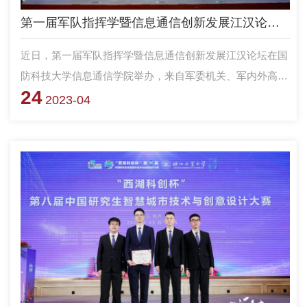
第一届军队指挥学暨信息通信创新发展江汉论坛在国防科技大学信息通信学院举办
近日，第一届军队指挥学暨信息通信创新发展江汉论坛在国
防科技大学信息通信学院举办，来自军委机关、军内外高
24
校、科研机构、作战部队、军工企业的院士、专家、学者、
2023-04
领导，以及优秀论文作者、师生代表近千人，深入研讨军队
指挥学学科专业建设、信息通信创新发展等问题。