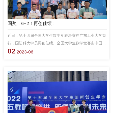
国奖，6+2！再创佳绩！
近日，第十四届全国大学生数学竞赛决赛在广东工业大学举
行，国防科大学员再创佳绩。全国大学生数学竞赛由中国数
02
学会主办，是目前国内级别最高的大学生数学学科竞赛。比
2023-06
赛分数学专业组和非数学专业组，由赛区预赛和全国决赛两
个阶段构成。在本届竞赛中，报名人数达到231769人，参加
赛区32个，高校 1024 所，最后入选决赛人数为922人，实
际参加决赛为905人，其中数学专业组461人、非数学专业组
444人。