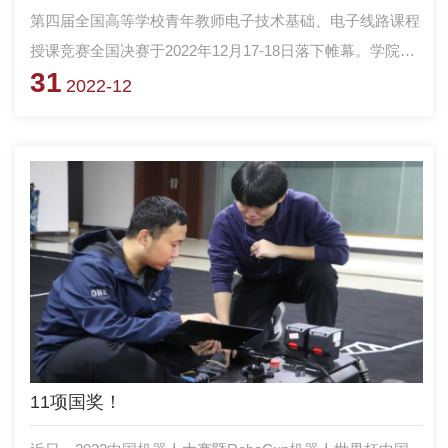
第四届全国高等学校青年教师电子技术基础、电子线路课程
授课竞赛全国决赛于2022年12月17-18日落下帷幕。学院基
31
础教学系专业基础教研室三名教员成绩优异，获全国一等奖
2022-12
2项，二等奖1项。为贯彻落实教育部高等学校电工电子基础
课程教学指导委员会的意见要求，推动高等学校电子技术基
础、电子线路任课教师专业发展和教学能力的提升，进一步
激发教师投入课程建设和教学研究的热情，中国电子学会电
子线路教学与产业专家委员会、教育部电子线路和电子技术
课程群国家级虚拟教研室、全国高等学校电子技术研究会组
织主办此次竞赛。
11项国奖！