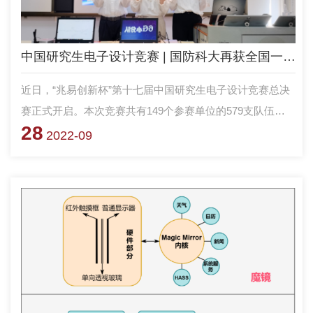
中国研究生电子设计竞赛 | 国防科大再获全国一等奖3项
近日，“兆易创新杯”第十七届中国研究生电子设计竞赛总决
赛正式开启。本次竞赛共有149个参赛单位的579支队伍
28
1700余名研究生从各赛区脱颖而出，带来最新电子信息创新
2022-09
作品，全国一等奖获奖率仅为1.7%。经激烈角逐，学校共获
得全国一等奖3项、全国二等奖1项、全国三等奖3项，优秀
组织奖1项，电子科学学院雷菁、关东方、李冬冬获得优秀
指导教师奖。