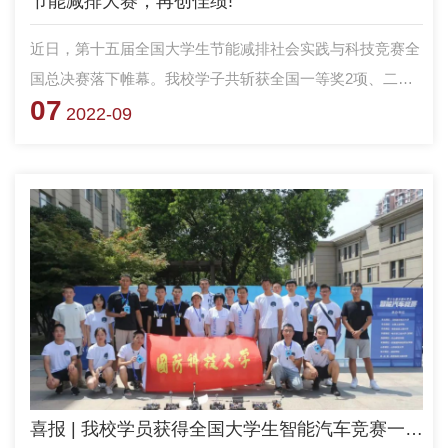
节能减排大赛，再创佳绩!
近日，第十五届全国大学生节能减排社会实践与科技竞赛全
国总决赛落下帷幕。我校学子共斩获全国一等奖2项、二等
07
奖3项、三等奖2项，并获优秀组织奖。本届大赛还设立了未
2022-09
来水下能源与动力挑战赛，用以表彰和支持未来水下多元化
能源获取、存储与高效智能动力技术，我校荣获金奖1项。
喜报 | 我校学员获得全国大学生智能汽车竞赛一等奖