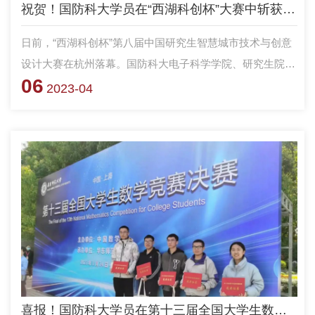
祝贺！国防科大学员在“西湖科创杯”大赛中斩获佳绩
日前，“西湖科创杯”第八届中国研究生智慧城市技术与创意
设计大赛在杭州落幕。国防科大电子科学学院、研究生院学
06
员毛瑞棋、杨凯、何利、丁振珂的参赛作品“看我七十二变-
2023-04
基于量子效应的智能射频传感综合平台”，以其创新的超宽
带原子天线技术，斩获全国一等奖；林沂、孙占山老师获评
大赛“优秀指导教师”，这是学校在该项赛事中斩获的首金。
电子对抗学院研究生团队“智享生活队”获全国二等奖。
喜报！国防科大学员在第十三届全国大学生数学竞赛决赛再创佳绩！