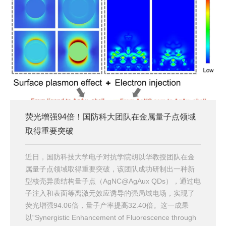
荧光增强94倍！国防科大团队在金属量子点领域
取得重要突破
近日，国防科技大学电子对抗学院胡以华教授团队在金
属量子点领域取得重要突破，该团队成功研制出一种新
型核壳异质结构量子点（AgNC@AgAux QDs），通过电
子注入和表面等离激元效应诱导的强局域电场，实现了
荧光增强94.06倍，量子产率提高32.40倍。这一成果
以“Synergistic Enhancement of Fluorescence through