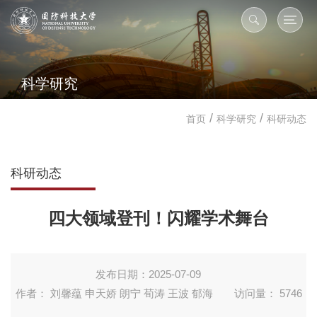
科学研究
/
/
首页
科学研究
科研动态
科研动态
四大领域登刊！闪耀学术舞台
发布日期：2025-07-09
作者： 刘馨蕴 申天娇 朗宁 荀涛 王波 郁海
访问量：
5746