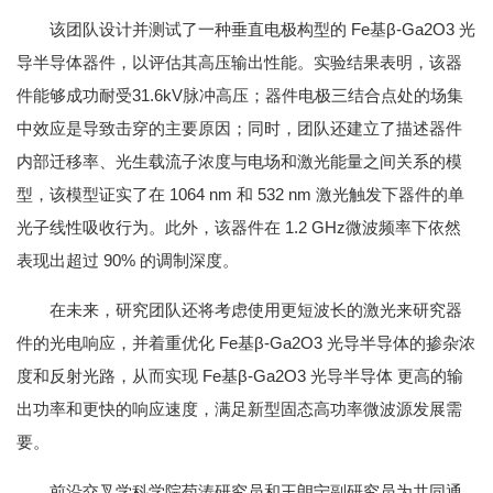
该团队设计并测试了一种垂直电极构型的 Fe基β-Ga2O3 光
导半导体器件，以评估其高压输出性能。实验结果表明，该器
件能够成功耐受31.6kV脉冲高压；器件电极三结合点处的场集
中效应是导致击穿的主要原因；同时，团队还建立了描述器件
内部迁移率、光生载流子浓度与电场和激光能量之间关系的模
型，该模型证实了在 1064 nm 和 532 nm 激光触发下器件的单
光子线性吸收行为。此外，该器件在 1.2 GHz微波频率下依然
表现出超过 90% 的调制深度。
在未来，研究团队还将考虑使用更短波长的激光来研究器
件的光电响应，并着重优化 Fe基β-Ga2O3 光导半导体的掺杂浓
度和反射光路，从而实现 Fe基β-Ga2O3 光导半导体 更高的输
出功率和更快的响应速度，满足新型固态高功率微波源发展需
要。
前沿交叉学科学院荀涛研究员和王朗宁副研究员为共同通