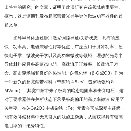
出特性的研究）的文章，证明了此项研究在该领域的重要性。
据悉，这是该期刊发布超宽禁带光导半导体微波功率器件的首
篇文章。
光导半导体通过脉冲激光调控导通/关断状态，具有响应
快、功率高、电磁兼容性好等优点，广泛应用于脉冲功率、超
快电子学、微波光子学以及高功率微波等领域。理想的光导半
导体材料应具备高暗态电阻、高载流子迁移率、长载流子寿
命、高击穿场强和良好的热性能。β-氧化镓（β-Ga2O3）作为
一种新兴的超宽禁带材料（带隙约 4.9 eV，击穿场强约 8
MV/cm），其宽带隙带来了极高的暗态电阻率和击穿电压，这
对于要求器件在关断状态下承受极高偏压的高功率微波 应用至
关重要。在β-Ga2O3 中掺杂铁（Fe）元素会形成深受主能级，
能有效补偿材料中无意引入的浅施主杂质，从而获得具有较高
电阻率的半绝缘特性。