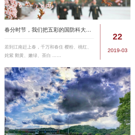
春分时节，我们把五彩的国防科大送给你
22
若到江南赶上春，千万和春住 樱粉、桃红、
2019-03
姹紫 鹅黄、嫩绿、茶白 ……