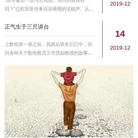
​“32号最后一次与您试线，请问您收铃好
2019-12
吗？”总机室里传来话语哽咽的试线声。从走
廊经过的人听见，都忍不住向窗里望上一
眼。是啊！退伍季的离情别绪，总是这样揪
正气生于三尺讲台
14
心。
上数电第一课之前，我就从班长们口中，听
2019-12
到各种关于数电教员王学慧副教授的故事，
听说她严苛得有点“不近人情”，从他们的眼
中，我看到的却是紧张中还夹杂着一丝怀
念。