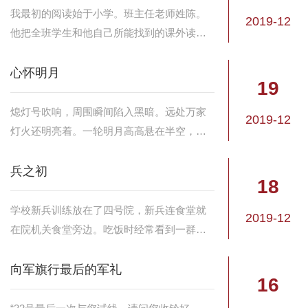
​我最初的阅读始于小学。班主任老师姓陈。
2019-12
他把全班学生和他自己所能找到的课外读物
集中在一起，建立了一个一只旧木箱就可以
全部装下的班级图书馆。并将这个图书馆交
心怀明月
19
由我全权打理。除了这个所谓的图书馆，当
时几乎再...
熄灯号吹响，周围瞬间陷入黑暗。远处万家
2019-12
灯火还明亮着。一轮明月高高悬在半空，和
遥远的夜景相辉映，像是一弯美好的梦境。
兵之初
18
​学校新兵训练放在了四号院，新兵连食堂就
2019-12
在院机关食堂旁边。吃饭时经常看到一群稚
气的面孔，女兵短发齐耳，男兵清一色小光
头，一如当年我们兵之初的样子。
向军旗行最后的军礼
16