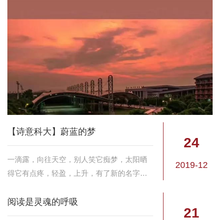
始听说要合并，大家的内心是抗拒的。我们
这拨人，从2017年相聚到这里，经历了两年
的风...
【诗意科大】蔚蓝的梦
24
一滴露，向往天空，别人笑它痴梦，太阳晒
2019-12
得它有点疼，轻盈，上升，有了新的名字，
云。
阅读是灵魂的呼吸
21