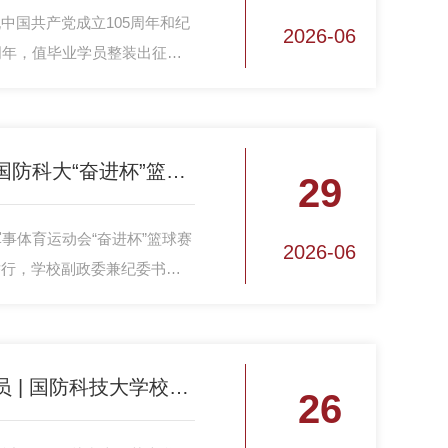
中国共产党成立105周年和纪
2026-06
周年，值毕业学员整装出征之
大学在长沙校区三号院学术交流
乐会，以情景朗诵、红色合唱相
上了一堂厚重鲜活的出征思政
逐梦篮坛 青春盛放！国防科大“奋进杯”篮球赛圆满收官
29
事体育运动会“奋进杯”篮球赛
2026-06
举行，学校副政委兼纪委书记
面对面交流 心贴心动员 | 国防科技大学校长雷勇军深入中学开展招生宣传
26