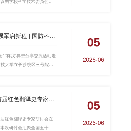
会议由学校科学技术委员会主
然资源部海洋战略规划与经济
会指导并作报告交流。学校教
关活动。
典型引领成长路 奋斗强军启新程 | 国防科大举行优秀校友暨青年典型代表报告会
05
强军有我”典型分享交流活动走
2026-06
科技大学在长沙校区三号院学
青年典型代表报告会。四位来
母校，与毕业学员共话强军使
治工作部主任毛宇晖出席报告
第九届中国翻译史暨首届红色翻译史专家研讨会在国防科大成功举办
05
首届红色翻译史专家研讨会在
2026-06
。本次研讨会汇聚全国五十余