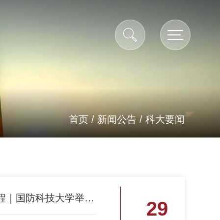
首页
/
新闻公告
/
科大要闻
赓续长征魂 昂首启新程｜国防科技大学举办“高地奔赴”朗诵音乐会
29