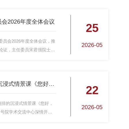
极赋能，强心励志”，由学校管
学院承办，“心之桥”心理发展
会2026年度全体会议
25
委员会2026年度全体会议，推
2026-05
划论证，主任委员宋君强院士主
五五”规划和14个领域发展规
讨交流。学校教育训练部部长
生命为笔 大漠为卷 | 沉浸式情景课《您好，林俊德》在国防科大深情开讲
22
精心创排的沉浸式情景课《您好，
2026-05
三号院学术交流中心深情开
成纲出席。