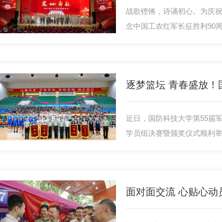
战歌铿锵，诗诵初心。为庆祝
念中国工农红军长征胜利90
际，6月28日晚，国防科技
中心举办“高地奔赴”朗诵音
融的形式，为全体毕业学子
大课。 学校政委张战出席。
近日，国防科技大学第55届军
学员组决赛暨颁奖仪式顺利
田跃峰参加。