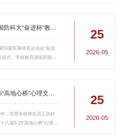
燃动赛场 激情绽放！国防科大“奋进杯”教职工组篮球赛圆满落幕
25
第55届军事体育运动会“奋进
2026-05
奖仪式，学校教育训练部部长
国防科大第十八届5·25“高地心桥”心理文化月正式开幕
25
工作，培育全校师生员工良好
2026-05
八届5·25“高地心桥”心理文
沙校区三号院高地幸福馆拉开