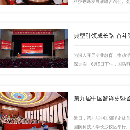
科技创新发展战略咨询会。
任宋君强院士主持，邀请自
司领导、海洋领域8名院士与
育训练部部长雍成纲参加有
为深入开展毕业教育，推动“
深走实，6月5日下午，国防
术交流中心举行优秀校友暨
自不同战位的优秀校友重返
命、共叙成长心得。学校政
会。
近日，第九届中国翻译史暨
国防科技大学长沙校区举行