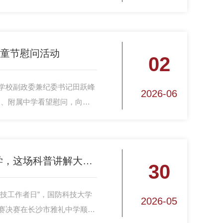
及百余名师生代表，以“翻译的
为主题，开展高水平、多层次
国翻译史研究创新发展。
儿童节慰问活动
02
，学校副政委兼纪委书记田跃峰
2026-06
园、附属中学看望慰问，向孩
物，向辛勤耕耘的广大教育工
国防科技走进雅礼中学，这场科普讲解大赛燃起来了！
30
科技工作者日”，国防科技大学
2026-05
大赛决赛在长沙市雅礼中学顺利