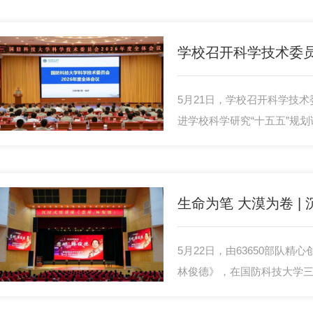
帷幕。本届文化月主题为“积
理保障部主办，军政基础教育
学校召开科学技术委员
指导中心组织。
5月21日，学校召开科学技术
进学校科学研究“十五五”规
持。会议听取学校科学研究“十
划论证情况汇报，并开展研
雍成纲出席会议并讲话。
5月22日，由63650部队
林俊德》，在国防科技大学
讲。学校教育训练部部长雍