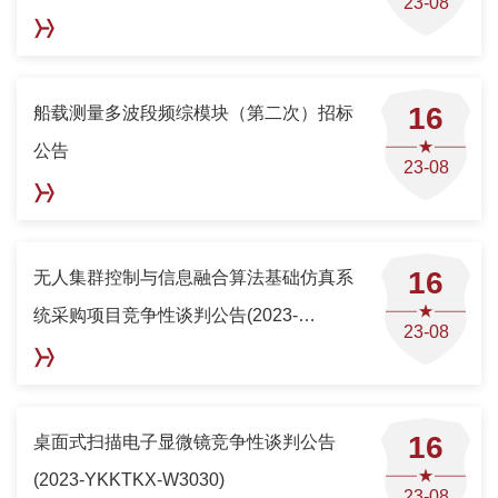
23-08
16
船载测量多波段频综模块（第二次）招标
公告
23-08
16
​无人集群控制与信息融合算法基础仿真系
统采购项目竞争性谈判公告(2023-
23-08
YKQXHY-W3052(01))
16
桌面式扫描电子显微镜竞争性谈判公告
(2023-YKKTKX-W3030)
23-08