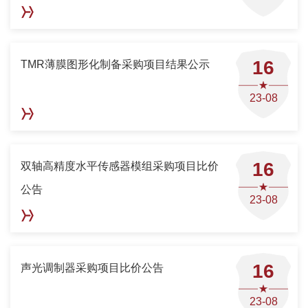
16
TMR薄膜图形化制备采购项目结果公示
23-08
16
双轴高精度水平传感器模组采购项目比价
公告
23-08
16
声光调制器采购项目比价公告
23-08