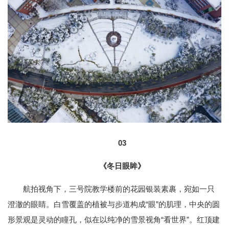
03
《冬日眼眸》
航拍视角下，三号院教学楼前的花园银装素裹，宛如一只
澄澈的眼睛。白雪覆盖的植被与步道构成“眼”的肌理，中央的圆
形景观是灵动的瞳孔，似在以纯净的雪景视角“看世界”。红顶建