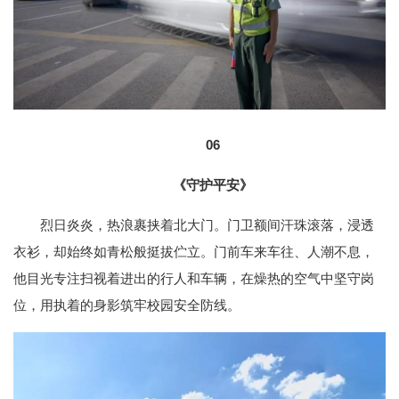
06
《守护平安》
烈日炎炎，热浪裹挟着北大门。门卫额间汗珠滚落，浸透
衣衫，却始终如青松般挺拔伫立。门前车来车往、人潮不息，
他目光专注扫视着进出的行人和车辆，在燥热的空气中坚守岗
位，用执着的身影筑牢校园安全防线。