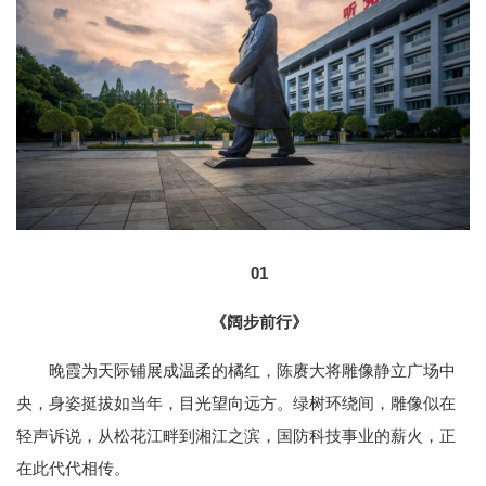
01
《阔步前行》
晚霞为天际铺展成温柔的橘红，陈赓大将雕像静立广场中
央，身姿挺拔如当年，目光望向远方。绿树环绕间，雕像似在
轻声诉说，从松花江畔到湘江之滨，国防科技事业的薪火，正
在此代代相传。