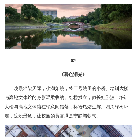
02
《暮色湖光》
晚霞轻染天际，小湖如镜，将三号院里的小桥、培训大楼
与高地文体馆的身影温柔收纳。红桥拱立，似长虹卧波；培训
大楼与高地文体馆在绿意间错落，标语熠熠生辉。四周绿树环
绕，这般景致，让校园的黄昏满是宁静与朝气。