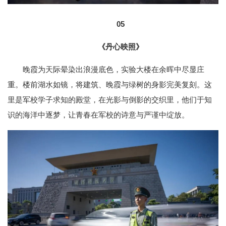
05
《丹心映照》
晚霞为天际晕染出浪漫底色，实验大楼在余晖中尽显庄
重。楼前湖水如镜，将建筑、晚霞与绿树的身影完美复刻。这
里是军校学子求知的殿堂，在光影与倒影的交织里，他们于知
识的海洋中逐梦，让青春在军校的诗意与严谨中绽放。