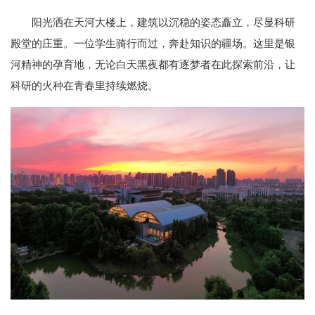
阳光洒在天河大楼上，建筑以沉稳的姿态矗立，尽显科研
殿堂的庄重。一位学生骑行而过，奔赴知识的疆场。这里是银
河精神的孕育地，无论白天黑夜都有逐梦者在此探索前沿，让
科研的火种在青春里持续燃烧。