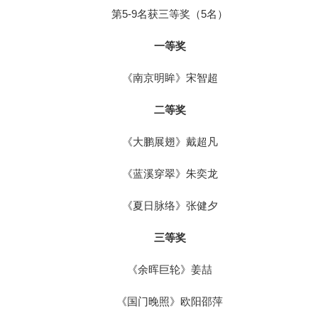
第5-9名获三等奖（5名）
一等奖
《南京明眸》宋智超
二等奖
《大鹏展翅》戴超凡
《蓝溪穿翠》朱奕龙
《夏日脉络》张健夕
三等奖
《余晖巨轮》姜喆
《国门晚照》欧阳邵萍