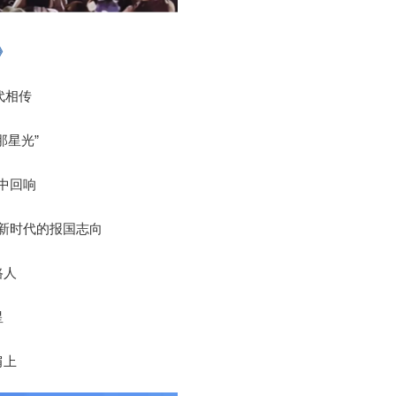
》
代相传
那星光”
中回响
新时代的报国志向
路人
星
肩上