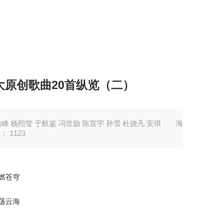
原创歌曲20首纵览（二）
峰 杨熙莹 于航鉴 冯世勋 陈宣宇 孙雪 杜骁凡 安琪
海
量：
1123
燃苍穹
荡云海