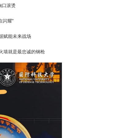
胸口滚烫
在闪耀”
据赋能未来战场
火墙就是最忠诚的钢枪