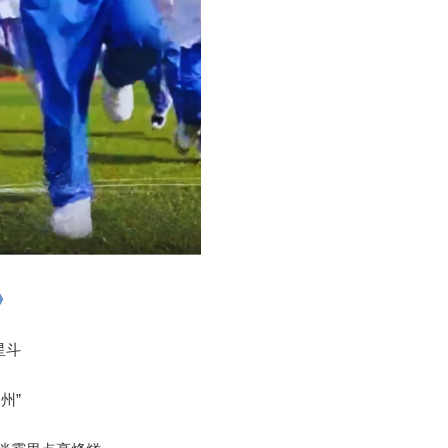
》
星斗
州”