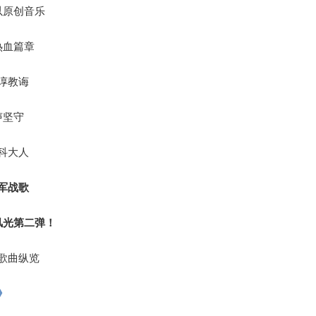
以原创音乐
热血篇章
谆教诲
声坚守
科大人
军战歌
风光第二弹！
歌曲纵览
》