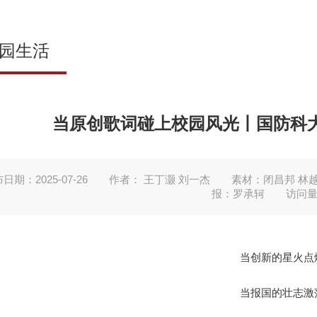
园生活
当原创歌词碰上校园风光丨国防科大
日期：2025-07-26
作者： 王丁灏 刘一杰
素材：闭昌邦 林越
报：罗承轲
访问
当创新的星火点
当报国的壮志激