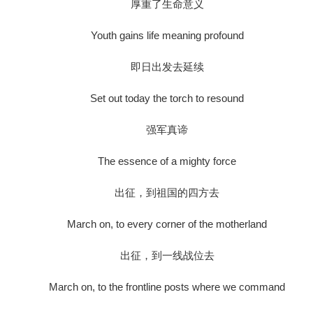
厚重了生命意义
Youth gains life meaning profound
即日出发去延续
Set out today the torch to resound
强军真谛
The essence of a mighty force
出征，到祖国的四方去
March on, to every corner of the motherland
出征，到一线战位去
March on, to the frontline posts where we command