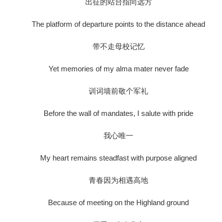
出征的站台指向远方
The platform of departure points to the distance ahead
带不走母校记忆
Yet memories of my alma mater never fade
训词墙前敬个军礼
Before the wall of mandates, I salute with pride
我心唯一
My heart remains steadfast with purpose aligned
青春因为相遇高地
Because of meeting on the Highland ground