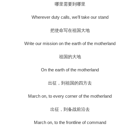
哪里需要到哪里
Wherever duty calls, we’ll take our stand
把使命写在祖国大地
Write our mission on the earth of the motherland
祖国的大地
On the earth of the motherland
出征，到祖国的四方去
March on, to every corner of the motherland
出征，到备战前沿去
March on, to the frontline of command