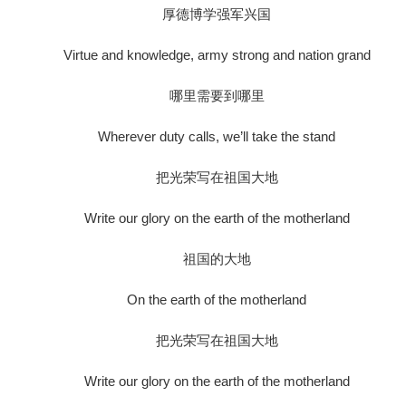
厚德博学强军兴国
Virtue and knowledge, army strong and nation grand
哪里需要到哪里
Wherever duty calls, we’ll take the stand
把光荣写在祖国大地
Write our glory on the earth of the motherland
祖国的大地
On the earth of the motherland
把光荣写在祖国大地
Write our glory on the earth of the motherland