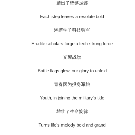
踏出了铿锵足迹
Each step leaves a resolute bold
鸿博学子科技强军
Erudite scholars forge a tech-strong force
光耀战旗
Battle flags glow, our glory to unfold
青春因为投身军旅
Youth, in joining the military's tide
雄壮了生命旋律
Turns life's melody bold and grand