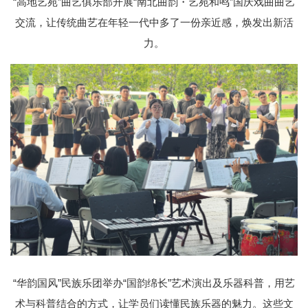
“高地艺苑”曲艺俱乐部开展“南北曲韵・艺苑和鸣”国庆戏曲曲艺
交流，让传统曲艺在年轻一代中多了一份亲近感，焕发出新活
力。
“华韵国风”民族乐团举办“国韵绵长”艺术演出及乐器科普，用艺
术与科普结合的方式，让学员们读懂民族乐器的魅力。这些文