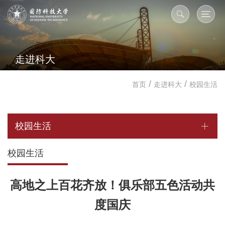
走进科大
/
/
首页
走进科大
校园生活
校园生活
校园生活
高地之上百花齐放！俱乐部五色活动共
度国庆