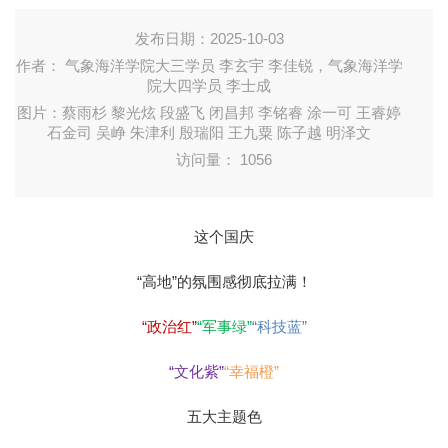
发布日期：2025-10-03
作者： 气象海洋学院大三学员 李玄宇 李佳锐，气象海洋学
院大四学员 李士成
图片：蔡雨杉 黎光炫 段盛飞 闭昌邦 李铭睿 涂一可 王睿婷
石金司 吴峥 朱津利 殷瑞阳 王九粟 陈子越 明泽文
访问量：
1056
这个国庆
“高地”的氛围感彻底拉满！
“政治红”
“军事绿”
“科技蓝”
“文化紫”
“幸福橙”
五大主题色