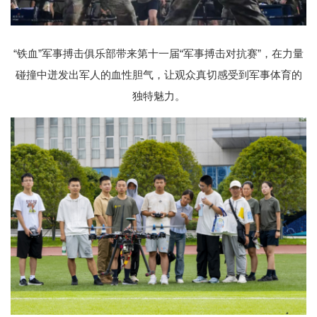
“铁血”军事搏击俱乐部带来第十一届“军事搏击对抗赛”，在力量
碰撞中迸发出军人的血性胆气，让观众真切感受到军事体育的
独特魅力。