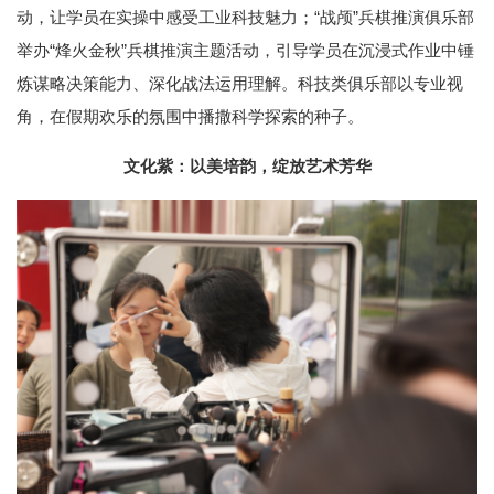
动，让学员在实操中感受工业科技魅力；“战颅”兵棋推演俱乐部
举办“烽火金秋”兵棋推演主题活动，引导学员在沉浸式作业中锤
炼谋略决策能力、深化战法运用理解。科技类俱乐部以专业视
角，在假期欢乐的氛围中播撒科学探索的种子。
文化紫：以美培韵，绽放艺术芳华