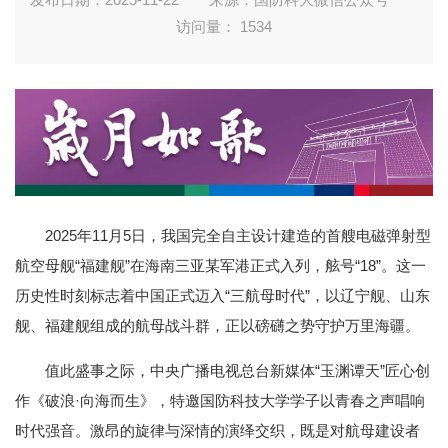
访问量：
1534
2025年11月5日，我国完全自主设计建造的首艘电磁弹射型
航空母舰“福建舰”在海南三亚某军港正式入列，舷号“18”。这一
历史性时刻标志着中国正式迈入“三航母时代”，以辽宁舰、山东
舰、福建舰组成的航母战斗群，正以磅礴之势守护万里海疆。
值此盛事之际，中央广播电视总台新媒体“玉渊谭天”匠心创
作《破浪·向海而生》，特邀国防科技大学学子以青春之声唱响
时代强音。激昂的旋律与深情的演绎交织，既是对航母建设者