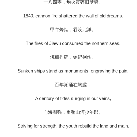
一八四零，炮火震碎旧梦墙。
1840, cannon fire shattered the wall of old dreams.
甲午烽烟，吞没北洋。
The fires of Jiawu consumed the northern seas.
沉船作碑，铭记创伤。
Sunken ships stand as monuments, engraving the pain.
百年潮涌在胸膛，
A century of tides surging in our veins,
向海图强，重整山河少年郎。
Striving for strength, the youth rebuild the land and main.