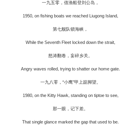
一九五零，借渔船登刘公岛，
1950, on fishing boats we reached Liugong Island,
第七舰队锁海峡，
While the Seventh Fleet locked down the strait,
怒涛翻卷，妄碎乡关。
Angry waves rolled, trying to shatter our home gate.
一九八零，“小鹰”甲上踮脚望。
1980, on the Kitty Hawk, standing on tiptoe to see,
那一眼，记下差。
That single glance marked the gap that used to be.