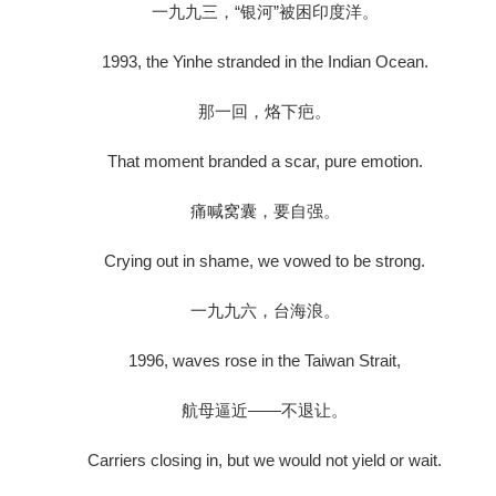
一九九三，“银河”被困印度洋。
1993, the Yinhe stranded in the Indian Ocean.
那一回，烙下疤。
That moment branded a scar, pure emotion.
痛喊窝囊，要自强。
Crying out in shame, we vowed to be strong.
一九九六，台海浪。
1996, waves rose in the Taiwan Strait,
航母逼近——不退让。
Carriers closing in, but we would not yield or wait.