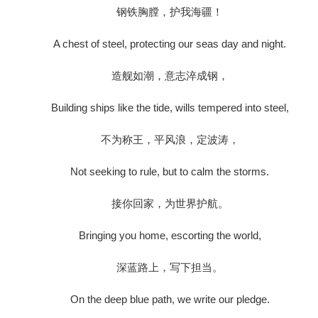
钢铁胸膛，护我海疆！
A chest of steel, protecting our seas day and night.
造舰如潮，意志淬成钢，
Building ships like the tide, wills tempered into steel,
不为称王，平风浪，定波涛，
Not seeking to rule, but to calm the storms.
接你回家，为世界护航。
Bringing you home, escorting the world,
深蓝路上，写下担当。
On the deep blue path, we write our pledge.