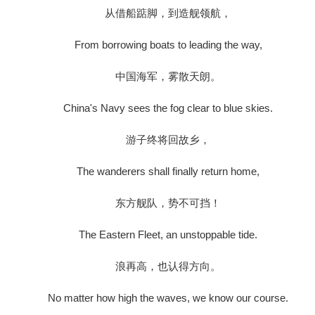
从借船踮脚，到造舰领航，
From borrowing boats to leading the way,
中国海军，雾散天朗。
China's Navy sees the fog clear to blue skies.
游子终将回故乡，
The wanderers shall finally return home,
东方舰队，势不可挡！
The Eastern Fleet, an unstoppable tide.
浪再高，也认得方向。
No matter how high the waves, we know our course.