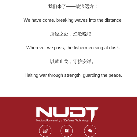
我们来了——破浪远方！
We have come, breaking waves into the distance.
所经之处，渔歌晚唱。
Wherever we pass, the fishermen sing at dusk.
以武止戈，守护安详。
Halting war through strength, guarding the peace.