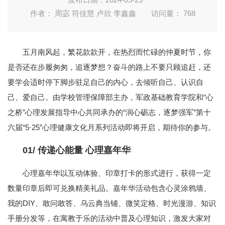
作者： 周宓 符佳慧 卢欣 李鑫鑫
访问量：
768
五月南风起，繁花款款开，
在热烈而忙碌的仲夏时节，
你
是否还在步履匆匆，追逐梦想？
奋斗的路上不要只顾追赶，
还
要学会适时停下脚步
驻足自己的内心，
去倾听自己、认识自
己、爱自己。
由学校管理保障部主办，
军政基础教育学院和
“心
之桥”心理发展指导中心共同承办的
“润心砺志，逐梦强军”
第十
六届“5·25”心理健康
文化月系列活动即将开启，
期待你的参与。
01/
传递心能量 心理嘉年华
心理嘉年华以互动体验、印章打卡的形式进行，获得一定
数量印章后即可兑换精美礼品。嘉年华活动包含心灵涂鸦墙、
我的DIY、敢问敢答、乌云典当铺、微笑定格、时光漫游、知识
手册分发等，在寓教于乐的活动中普及心理知识，激发大家对