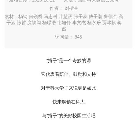
作者： 刘楷睿
素材：杨钢 何锐桥 马忠科 叶慧宬 张子豪 傅子瀚 鲁信金 高
子涵 陈哲 庹铁闯 杨璟浩 韦姗伶 李文杰 杨永乐 贾冰麒 蒋
然
访问量：
845
“搭子”是一个奇妙的词
它代表着陪伴、鼓励和支持
对于科大学子来说更是如此
快来解锁在科大
与“搭子”的美好校园生活吧