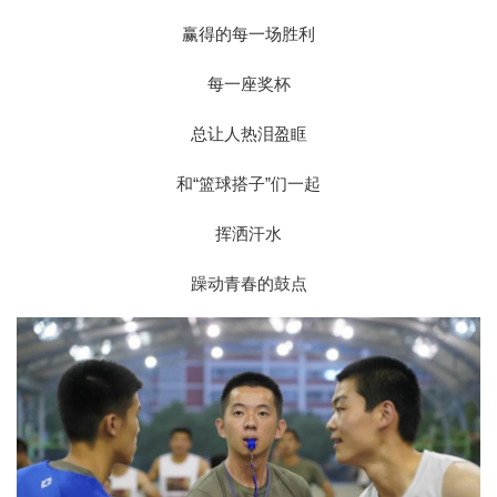
赢得的每一场胜利
每一座奖杯
总让人热泪盈眶
和“篮球搭子”们一起
挥洒汗水
躁动青春的鼓点