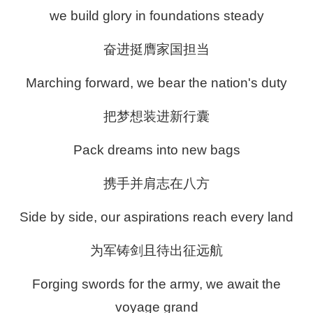
we build glory in foundations steady
奋进挺膺家国担当
Marching forward, we bear the nation's duty
把梦想装进新行囊
Pack dreams into new bags
携手并肩志在八方
Side by side, our aspirations reach every land
为军铸剑且待出征远航
Forging swords for the army, we await the
voyage grand