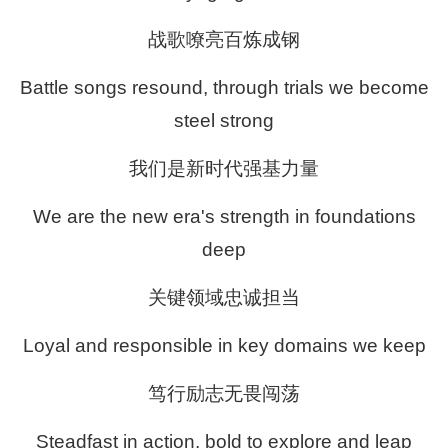
战歌嘹亮百炼成钢
Battle songs resound, through trials we become
steel strong
我们是新时代强基力量
We are the new era's strength in foundations
deep
关键领域忠诚担当
Loyal and responsible in key domains we keep
笃行励志无畏闯荡
Steadfast in action, bold to explore and leap