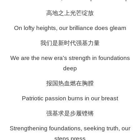
高地之上光芒绽放
On lofty heights, our brilliance does gleam
我们是新时代强基力量
We are the new era's strength in foundations
deep
报国热血燃在胸膛
Patriotic passion burns in our breast
强基求是步履铿锵
Strengthening foundations, seeking truth, our
steps press