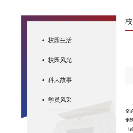
校
校园生活
校园风光
科大故事
学员风采
空
钢
《