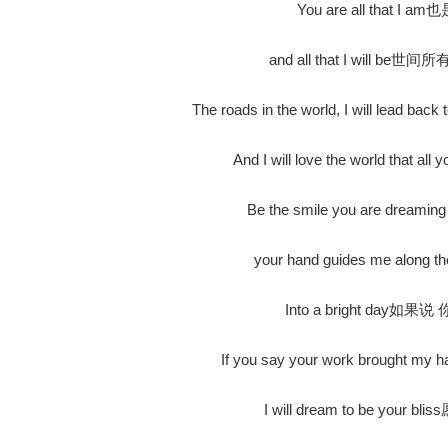
You are all that I
and all that I will 
The roads in the world, I will le
And I will love the world tha
Be the smile you are dre
your hand guides me alo
Into a bright day
If you say your work brought
I will dream to be your