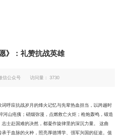
如愿》：礼赞抗战英雄
微信公众号
访问量：
3730
歌词呼应抗战岁月的烽火记忆与先辈热血担当，以跨越时
碎河山疮痍；硝烟弥漫，点燃救亡火炬；枪炮轰鸣，锻造
志士赴国难的决然，都凝作旋律里的深沉力量。 这曲
传承于血脉的火种，照亮厚德博学、强军兴国的征途。值