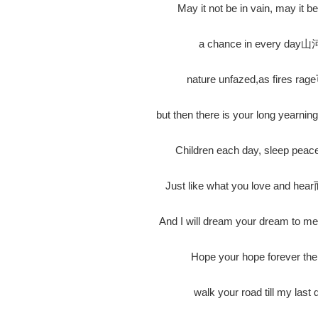
May it not be in vain, may
a chance in every 
nature unfazed,as fire
but then there is your long y
Children each day, sleep 
Just like what you love a
And I will dream your dream 
Hope your hope forev
walk your road till my