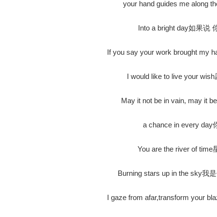
your hand guides me alo
Into a bright day
If you say your work brought
I would like to live yo
May it not be in vain, may
a chance in every 
You are the river of
Burning stars up in the
I gaze from afar,transform you