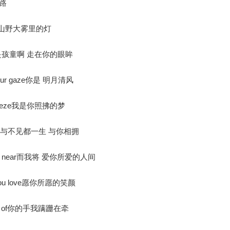
路
 road山野大雾里的灯
n fog我是孩童啊 走在你的眼眸
 in your gaze你是 明月清风
e breeze我是你照拂的梦
 dream见与不见都一生 与你相拥
 you’re near而我将 爱你所爱的人间
t all you love愿你所愿的笑颜
aming of你的手我蹒跚在牵