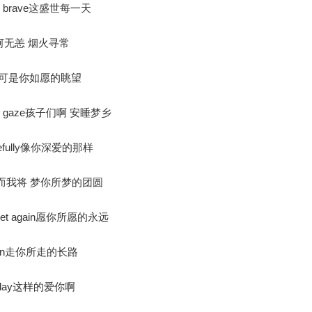
 it be brave这盛世每一天
day山河无恙 烟火寻常
s rage可是你如愿的眺望
earning gaze孩子们啊 安睡梦乡
peacefully像你深爱的那样
nd hear而我将 梦你所梦的团圆
to meet again愿你所愿的永远
er then走你所走的长路
 last day这样的爱你啊