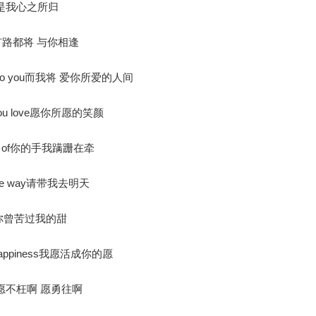
 am也是我心之所归
be世间所有路都将 与你相逢
ad back to you而我将 爱你所爱的人间
t all you love愿你所愿的笑颜
aming of你的手我蹒跚在牵
ng the way请带我去明天
如果说 你曾苦过我的甜
 my happiness我愿活成你的愿
 bliss愿不枉啊 愿勇往啊