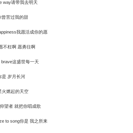
ng the way请带我去明天
如果说 你曾苦过我的甜
 my happiness我愿活成你的愿
ur wish愿不枉啊 愿勇往啊
 it be brave这盛世每一天
day你是 岁月长河
 time星火燃起的天空
 sky我是仰望者 就把你唱成歌
r blaze to song你是 我之所来