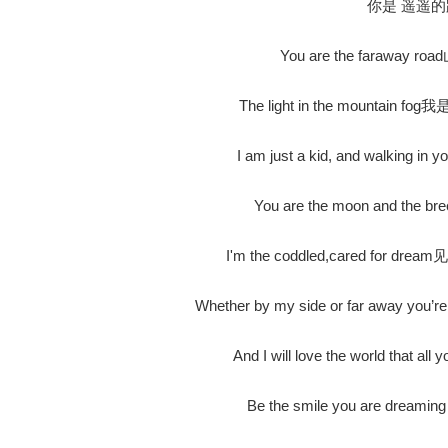
你是 遥遥的
You are the faraway
The light in the mountai
I am just a kid, and walking
You are the moon and th
I'm the coddled,cared for
Whether by my side or far away
And I will love the world tha
Be the smile you are dre