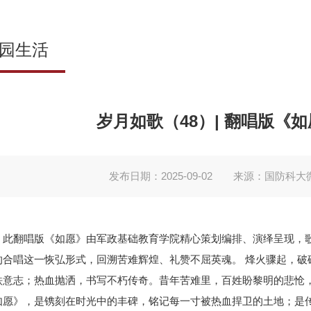
园生活
岁月如歌（48）| 翻唱版《
发布日期：2025-09-02
来源：国防科大
此翻唱版《如愿》由军政基础教育学院精心策划编排、演绎呈现，
的合唱这一恢弘形式，回溯苦难辉煌、礼赞不屈英魂。 烽火骤起，破
铁意志；热血抛洒，书写不朽传奇。昔年苦难里，百姓盼黎明的悲怆，
如愿》，是镌刻在时光中的丰碑，铭记每一寸被热血捍卫的土地；是