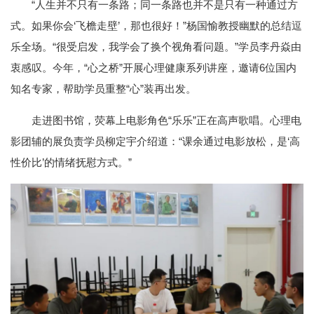
“人生并不只有一条路；同一条路也并不是只有一种通过方
式。如果你会‘飞檐走壁’，那也很好！”杨国愉教授幽默的总结逗
乐全场。“很受启发，我学会了换个视角看问题。”学员李丹焱由
衷感叹。今年，“心之桥”开展心理健康系列讲座，邀请6位国内
知名专家，帮助学员重整“心”装再出发。
走进图书馆，荧幕上电影角色“乐乐”正在高声歌唱。心理电
影团辅的展负责学员柳定宇介绍道：“课余通过电影放松，是‘高
性价比’的情绪抚慰方式。”