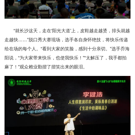
“就长沙这天，走在‘阳光大道’上，皮鞋越走越烫，排头就越
走越快……”脱口秀大赛现场，选手各自身怀绝技，将快乐传递
给在场的每个人。“看到大家的笑脸，感到十分亲切。”选手乔海
阳说，“为大家带来快乐，也使我快乐！”“太解压了，我手都拍
麻了！”观众赖业勤揩了揩笑出来的眼泪。