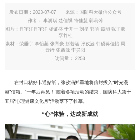
发布日期：2023-07-07
来源：国防科大微信公众号
作者： 李润琪 楚佳祺 符佳慧 郭莉萍
图片：肖宇洋肖宇洋 杨证盛 于开一 刘星 郭响 谭能 张子豪
李竹桂
素材：荣垂宇 李怡菡 张育豪 赵若涵 张孜涵 韩硕蒋佳怡 周
云绮 张鑫源 李昊阳
访问量：
2253
在封口粘好卡通贴纸，张孜涵郑重地将信封投入“时光漫
游”信箱。“一年后再见！”随着各项活动的结束，国防科大第十
五届“心理健康文化月”活动落下了帷幕。
“心”体验，达成新成就