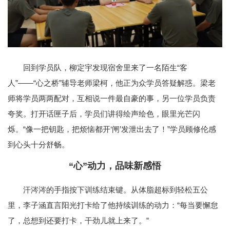
回到学员队，柳定宇发现宿舍里来了一名陌生“客
人”——“心之桥”辅导老师梁柯，他正为众学员答疑解惑。梁老
师将学员两两配对，互相说一件最自豪的事，另一位学员负责
夸奖。打开话匣子后，学员们讲得绘声绘色，眼里光芒闪
烁。“像一把钥匙，把烦恼都开‘闸’发泄出去了！”学员顾修伦感
到心头十分舒畅。
“心”动力，品味新感悟
汗涔涔的手指按下训练结束键。从体脂超标到轻松五公
里，李子涵直言阳光打卡给了他持续训练的动力：“每当要懈怠
了，总想到还要打卡，干劲儿就上来了。”