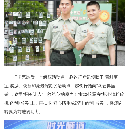
打卡完最后一个解压活动点，赵钧行登记领取了“青蛙宝
宝”奖励。谈起印象最深刻的活动点，赵钧行指向“乌云典当
铺”：这里“拥有让人‘一秒舒心’的魔力！”把烦恼写在“坏心情粉碎
机”的“典当券”上，再抽取“好心情生成器”中的“典当券”，将烦恼
转换为前进的动力。