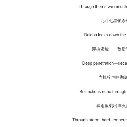
Through thorns we rend t
北斗七星锁杀
Beidou locks down the h
穿插渗透——敌后
Deep penetration—decapi
当枪栓声响彻
Bolt actions echo through
暴雨里刺出淬火
Through storm, hard-tempered