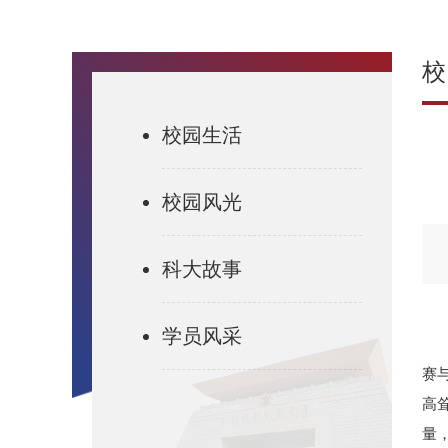
校
校园生活
校园风光
科大故事
学员风采
赛
高
量