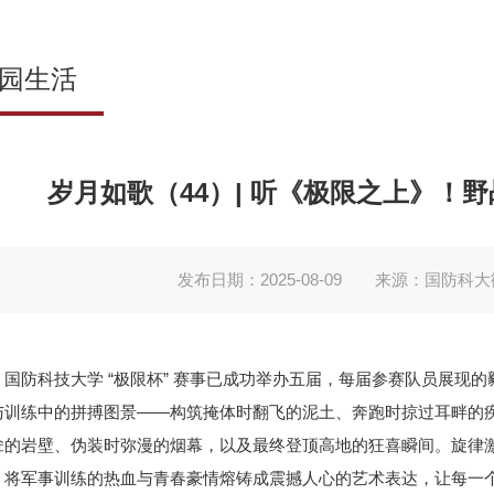
园生活
岁月如歌（44）| 听《极限之上》！
发布日期：2025-08-09
来源：国防科大
国防科技大学 “极限杯” 赛事已成功举办五届，每届参赛队员展现
与训练中的拼搏图景——构筑掩体时翻飞的泥土、奔跑时掠过耳畔的
耸的岩壁、伪装时弥漫的烟幕，以及最终登顶高地的狂喜瞬间。旋律
，将军事训练的热血与青春豪情熔铸成震撼人心的艺术表达，让每一