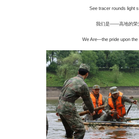
See tracer rounds light 
我们是——高地的荣
We Are—the pride upon the h