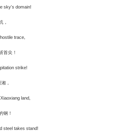
he sky's domain!
机，
ostile trace,
斩首尖！
tation strike!
潇湘，
 Xiaoxiang land,
的钢！
 steel takes stand!