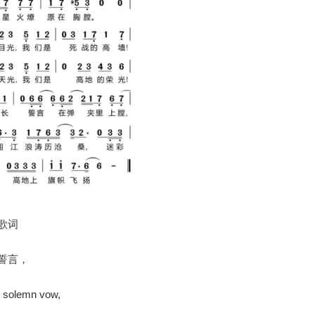
歌词
誓言，
e solemn vow,