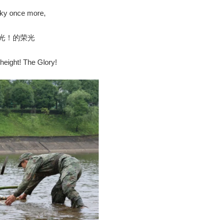
sky once more,
光！的荣光
eight! The Glory!