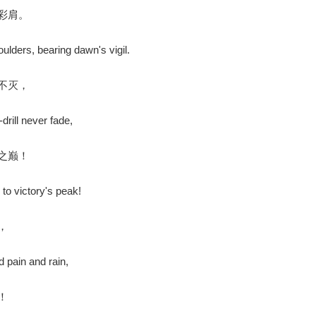
彩肩。
lders, bearing dawn's vigil.
不灭，
rill never fade,
之巅！
o victory's peak!
，
 pain and rain,
！