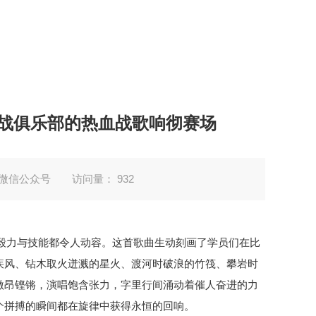
野战俱乐部的热血战歌响彻赛场
微信公众号
访问量：
932
的毅力与技能都令人动容。这首歌曲生动刻画了学员们在比
疾风、钻木取火迸溅的星火、渡河时破浪的竹筏、攀岩时
激昂铿锵，演唱饱含张力，字里行间涌动着催人奋进的力
个拼搏的瞬间都在旋律中获得永恒的回响。