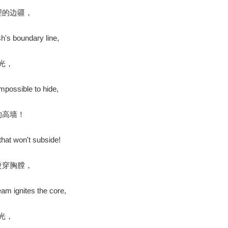
理的边疆，
h's boundary line,
光，
mpossible to hide,
的高墙！
hat won't subside!
烫穿胸膛，
am ignites the core,
光，