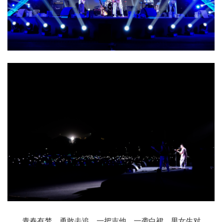
青春有梦，勇敢去追。一把吉他，一袭白裙，男女生对