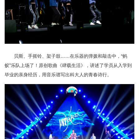
贝斯、手摇铃、架子鼓……在乐器的弹拨和敲击中，“蚂
蚁”乐队上场了！原创歌曲《肆载生活》，讲述了学员从入学到
毕业的亲身经历，用音乐谱写出科大人的青春诗行。