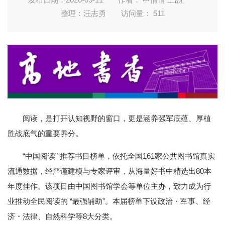
整理：汪志勇
访问量：
511
阅读，是打开认知视野的窗口，更是涵养强军底蕴、厚植
胜战底气的重要养分。
“中国阅读” 推荐书目榜单，依托全国161家公共图书馆真实
流通数据，经严谨建模与专家评审，从海量好书中精选出80本
年度佳作。该项目由中国图书馆学会等单位主办，致力成为行
业推动全民阅读的 “最强辅助”。本届榜单下设政治・军事、经
济・法律、自然科学等8大分类。