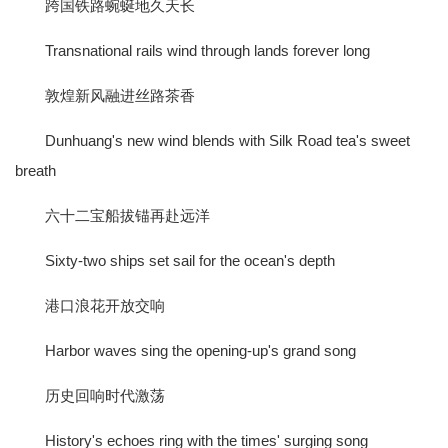
跨国铁路蜿蜒地久天长
Transnational rails wind through lands forever long
敦煌新风融进丝路茶香
Dunhuang's new wind blends with Silk Road tea's sweet
breath
六十二宝船拔锚再赴远洋
Sixty-two ships set sail for the ocean's depth
港口浪花开放交响
Harbor waves sing the opening-up's grand song
历史回响时代激荡
History's echoes ring with the times' surging song