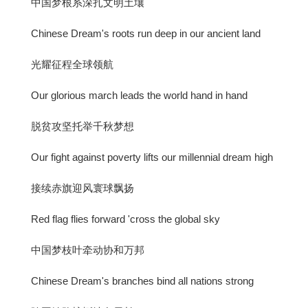
中国梦根系深扎文明土壤
Chinese Dream's roots run deep in our ancient land
光耀征程全球领航
Our glorious march leads the world hand in hand
脱贫攻坚托举千秋梦想
Our fight against poverty lifts our millennial dream high
接续赤旗迎风寰球飘扬
Red flag flies forward 'cross the global sky
中国梦枝叶牵动协和万邦
Chinese Dream's branches bind all nations strong