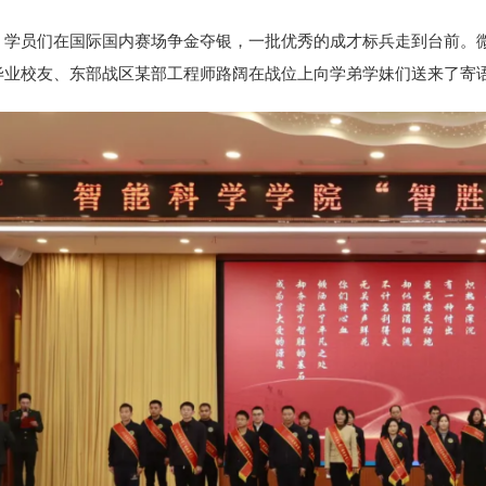
学员们在国际国内赛场争金夺银，一批优秀的成才标兵走到台前。
毕业校友、东部战区某部工程师路阔在战位上向学弟学妹们送来了寄