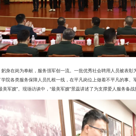
躬身在岗为奉献，服务强军创一流。一批优秀社会聘用人员被表彰为
了学院各类服务保障人员扎根一线，在平凡岗位上做着不平凡的事。
“最美军嫂”。现场访谈中，“最美军嫂”景蕊讲述了为支撑爱人服务备