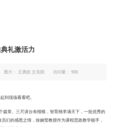
胜典礼激活力
图片： 王勇皓 文兆阳
访问量：
906
一起到现场看看吧。
五个篇章。
三尺讲台有楷模，智育桃李满天下，一批优秀的
教员们的感恩之情，徐婉莹教授作为课程思政教学能手，