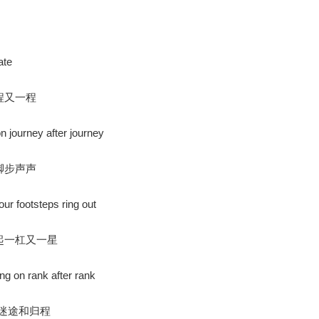
》
ate
程又一程
n journey after journey
脚步声声
our footsteps ring out
起一杠又一星
ng on rank after rank
迷途和归程