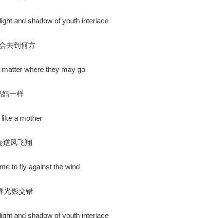
e light and shadow of youth interlace
管会去到何方
o matter where they may go
妈妈一样
 like a mother
会逆风飞翔
me to fly against the wind
春光影交错
e light and shadow of youth interlace