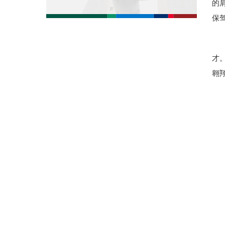
的
保
才
翱