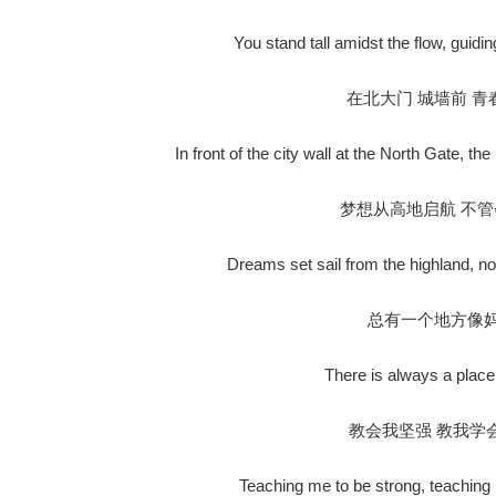
You stand tall amidst the flow, guidin
在北大门 城墙前 青
In front of the city wall at the North Gate, th
梦想从高地启航 不
Dreams set sail from the highland, n
总有一个地方像
There is always a place
教会我坚强 教我学
Teaching me to be strong, teaching 