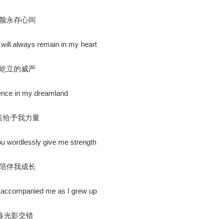
容颜永存心间
will always remain in my heart
你屹立的威严
sence in my dreamland
言给予我力量
u wordlessly give me strength
你陪伴我成长
ou accompanied me as I grew up
春光影交错