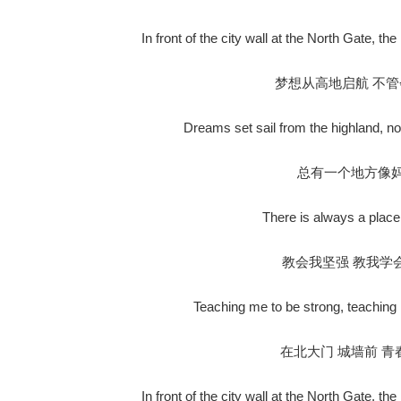
In front of the city wall at the North Gate, th
梦想从高地启航 不
Dreams set sail from the highland, n
总有一个地方像
There is always a place
教会我坚强 教我学
Teaching me to be strong, teaching 
在北大门 城墙前 青
In front of the city wall at the North Gate, th