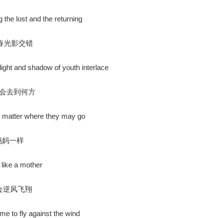
g the lost and the returning
春光影交错
e light and shadow of youth interlace
管会去到何方
o matter where they may go
妈妈一样
 like a mother
会逆风飞翔
me to fly against the wind