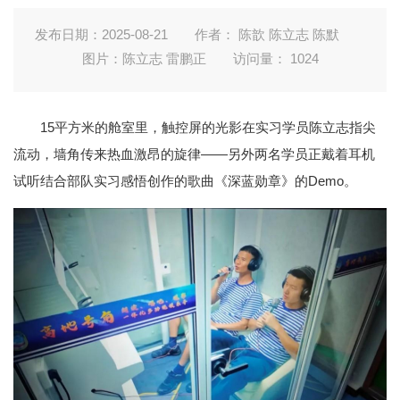
发布日期：2025-08-21
作者： 陈歆 陈立志 陈默
图片：陈立志 雷鹏正
访问量：
1024
15平方米的舱室里，触控屏的光影在实习学员陈立志指尖
流动，墙角传来热血激昂的旋律——另外两名学员正戴着耳机
试听结合部队实习感悟创作的歌曲《深蓝勋章》的Demo。