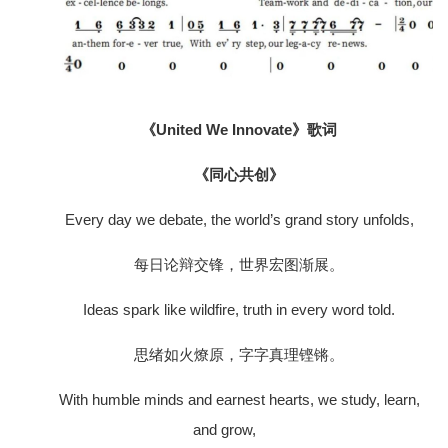
《United We Innovate》歌词
《同心共创》
Every day we debate, the world’s grand story unfolds,
每日论辩交锋，世界宏图渐展。
Ideas spark like wildfire, truth in every word told.
思绪如火燎原，字字真理铿锵。
With humble minds and earnest hearts, we study, learn,
and grow,