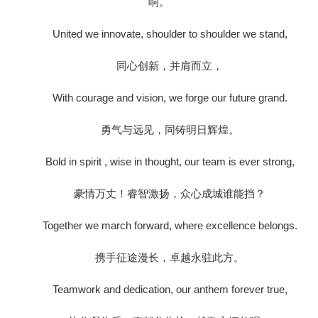
响。
United we innovate, shoulder to shoulder we stand,
同心创新，并肩而立，
With courage and vision, we forge our future grand.
勇气与远见，同铸明日辉煌。
Bold in spirit , wise in thought, our team is ever strong,
豪情万丈！睿智激扬，众心成城谁能挡？
Together we march forward, where excellence belongs.
携手征途漫长，卓越永驻此方。
Teamwork and dedication, our anthem forever true,