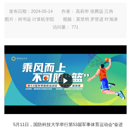
发布日期：2024-05-14
作者： 高莉华 张腾远 江冉
图片：何书远 计算机学院
视频：莫世明 罗世进 叶旭涛
访问量：
771
5月11日，国防科技大学举行第53届军事体育运动会“奋进