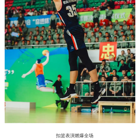
扣篮表演燃爆全场