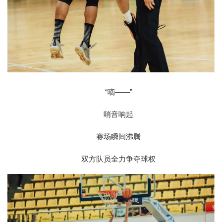
“嘀——”
哨音响起
赛场瞬间沸腾
双方队员全力争夺球权