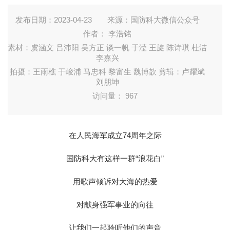
发布日期：2023-04-23
来源：国防科大微信公众号
作者： 李浩铭
素材：虞涵文 吕沛阳 吴方正 谈一帆 于滢 王旋 陈诗琪 杜洁
李嘉兴
拍摄：王雨樵 于峻浦 马忠科 黎富生 魏博歆 剪辑：卢耀斌
刘朋坤
访问量：
967
在人民海军成立74周年之际
国防科大有这样一群“浪花白”
用歌声倾诉对大海的热爱
对献身强军事业的向往
让我们一起聆听他们的声音