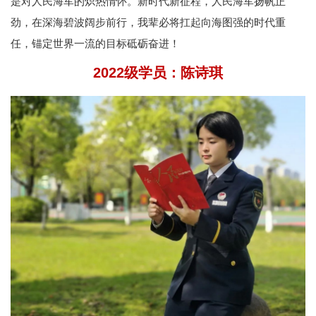
是对人民海军的炽热情怀。新时代新征程，人民海军扬帆正
劲，在深海碧波阔步前行，我辈必将扛起向海图强的时代重
任，锚定世界一流的目标砥砺奋进！
2022级学员：
陈诗琪