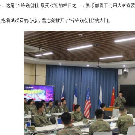
朵。这是“淬锋锐创社”最受欢迎的栏目之一，俱乐部骨干们用大家喜
抱着试试看的心态，曹志尧推开了“淬锋锐创社”的大门。