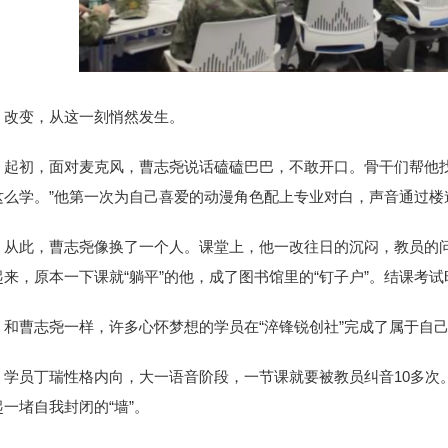
改变，从这一刻悄然发生。
起初，面对麦克风，曹志尧说话磕磕巴巴，不敢开口。骨干们帮他
这么学。”他第一次为自己喜爱的动漫角色配上专业对白，声音通过楼
从此，曹志尧像换了一个人。课堂上，他一改往日的沉闷，教员的
起来，原本一下课就“躺平”的他，成了图书馆里的“钉子户”。结课考试
和曹志尧一样，许多心怀梦想的学员在“淬锋锐创社”完成了属于自己
学员丁瑞性格内向，大一语音阶段，一节课就要被教员纠音10多次
起一堵自我封闭的“墙”。