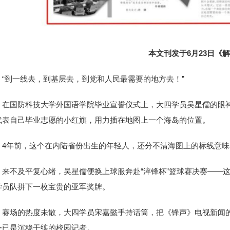
本文刊发于6月23日《解
“到一线去，到基层去，到党和人民最需要的地方去！”
在国防科技大学外国语学院毕业宣誓仪式上，大四学员吴星儒的眼
代表自己毕业志愿的小红旗，用力插在地图上一个海岛的位置。
4年前，这个在内陆省份出生的年轻人，还分不清海图上的标线意
来不及平复心绪，吴星儒便换上球服奔赴“淬锋杯”篮球赛决赛——
学员队拼下一枚宝贵的亚军奖牌。
赛场的热度未散，大四学员宋嘉懿手持话筒，把《锋声》电视新闻
今已是沉稳干练的校园记者。