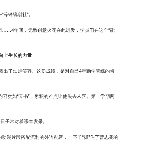
“淬锋锐创社”。
……4年间，无数创意火花在此迸发，学员们在这个“能
向上生长的力量
尧露出了灿烂笑容。这份成绩，是对自己4年勤学苦练的肯
内容犹如“天书”，累积的难点让他失去从容。第一学期两
段日子常对着课本发呆。
动漫片段搭配流利的外语配音，一下子“抓”住了曹志尧的