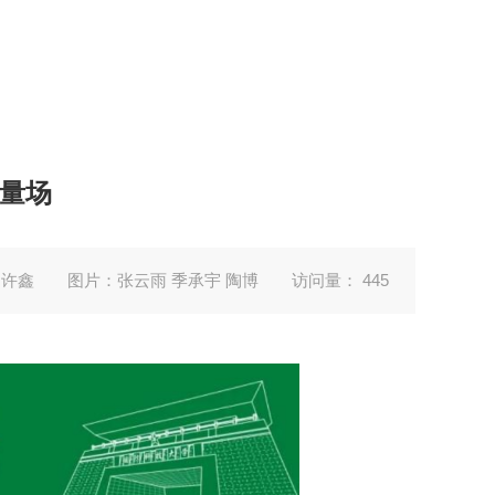
能量场
 许鑫
图片：张云雨 季承宇 陶博
访问量：
445