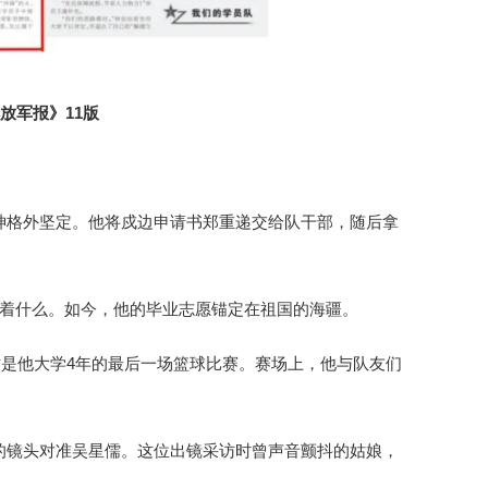
放军报》11版
神格外坚定。他将戍边申请书郑重递交给队干部，随后拿
味着什么。如今，他的毕业志愿锚定在祖国的海疆。
这是他大学4年的最后一场篮球比赛。赛场上，他与队友们
的镜头对准吴星儒。这位出镜采访时曾声音颤抖的姑娘，