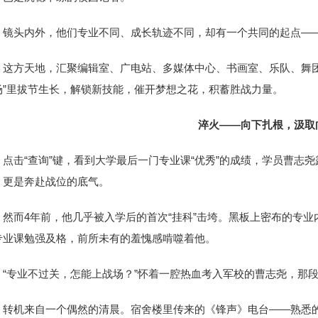
镜头内外，他们专业不同、成长轨迹不同，却有一个共同的起点——
这方天地，汇聚编辑室、广电站、多媒体中心、书画室、乐队、舞团
场”里拔节生长，解锁新技能，催开梦想之花，积蓄胜战力量。
淬火——
向下扎根，汲取
点击“查询”键，看到大学最后一门专业课“优秀”的成绩，学员曹志
，更是奔赴战位的底气。
然而4年前，他几乎被入学后的首次“挂科”击垮。黑板上密布的专业
专业课勉强及格，前所未有的羞愧感啃噬着他。
“专业不过关，怎能上战场？”怀着一腔热血考入军校的曹志尧，那
转机来自一个偶然的清晨。宿舍楼里传来的《锋声》电台——熟悉的