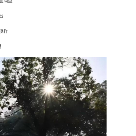
点滴里
出
模样
晨