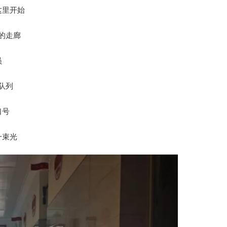
这里开始
的走廊
员
队列
口号
一束光