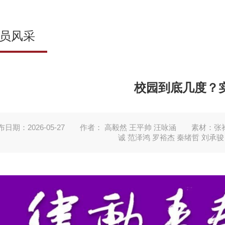
员风采
校园到底几度？
日期：2026-05-27
作者： 高毅然 王平帅 汪咏涵
素材：张禄
诚 范泽鸿 罗裕杰 秦绪哲 刘承骏