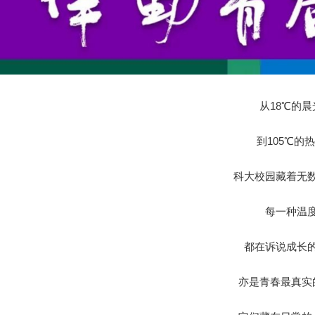
从18℃的晨
到105℃的
科大校园藏着无
每一种温
都在诉说成长
亦是青春最真实