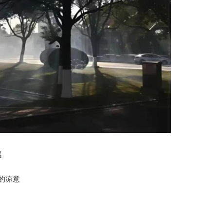
晨
℃的凉意