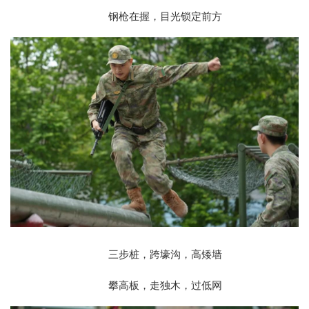
钢枪在握，目光锁定前方
三步桩，跨壕沟，高矮墙
攀高板，走独木，过低网