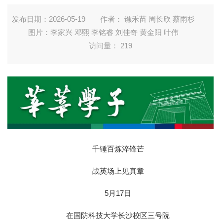
发布日期：2026-05-19
作者： 谯禾苗 周长欣 蔡雨杉
图片：李家兴 邓熙 李铭睿 刘佳奇 黄金阳 叶伟
访问量：
219
千锤百炼淬锋芒
战英场上见真章
5月17日
在国防科技大学长沙校区三号院