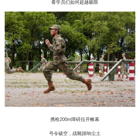
看学员们如何超越极限
携枪200m障碍拉开帷幕
号令破空，战靴踏响尘土