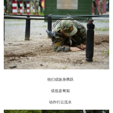
他们或纵身腾跃
或低姿匍匐
动作行云流水