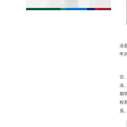
业
甲
仪
业
期
程
系