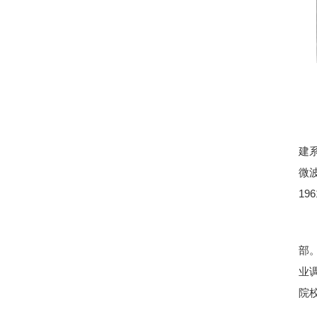
建
微
1
部
业
院