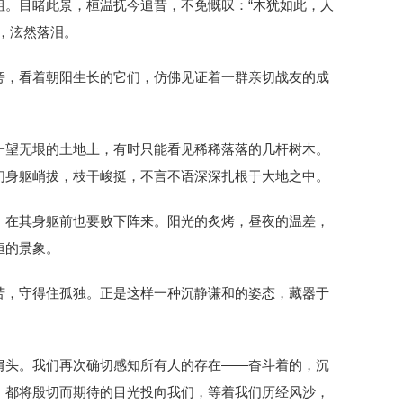
粗。目睹此景，桓温抚今追昔，不免慨叹：“木犹如此，人
，泫然落泪。
旁，看着朝阳生长的它们，仿佛见证着一群亲切战友的成
一望无垠的土地上，有时只能看见稀稀落落的几杆树木。
们身躯峭拔，枝干峻挺，不言不语深深扎根于大地之中。
，在其身躯前也要败下阵来。阳光的炙烤，昼夜的温差，
恒的景象。
苦，守得住孤独。正是这样一种沉静谦和的姿态，藏器于
肩头。我们再次确切感知所有人的存在——奋斗着的，沉
，都将殷切而期待的目光投向我们，等着我们历经风沙，