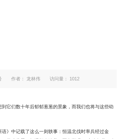
号
作者： 龙林伟
访问量：
1012
想到它们数十年后郁郁葱葱的景象，而我们也将与这些幼
新语》中记载了这么一则轶事：恒温北伐时率兵经过金