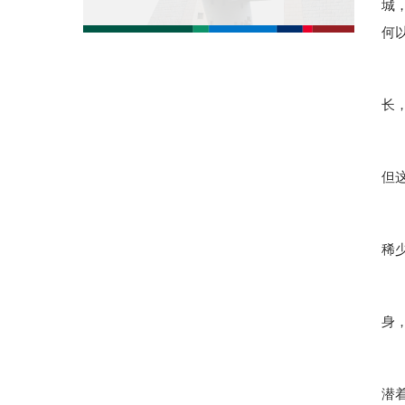
城
何
长
但
稀
身
潜