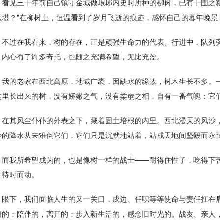
，看见三十年前自己镇守金城做琅琊内史时所种的柳树，已有十围之
以堪？”在柳树上，恒温看到了岁月飞逝的痕迹，感怀自己的暮年晚景
不过在我看来，树的存在，正是顽强生命力的代表。行进中，队列
，内心有了许多寄托，也随之充满希望，无比充盈。
我的老家在西北高原，地域广袤，因缺水的缘故，树木生长不多。
这里长出来的树，没有娇嫩之气，没有柔弱之相，自有一番气魄：它
在其风尘仆仆的外表之下，藏着固土培根的内里。西北漫天的风沙
少的降水从未难倒它们，它们只是沉默地站着，站成天地间坚毅而永
而我所希望成为的，也是像树一样的战士——耐得住性子，吃得下
，待时而动。
眼下，我们面临人生的又一关口，戍边、任职等等使命与责任扛在
着的；陪伴的，离开的；步入新生活的，感念旧时光的。战友、亲人