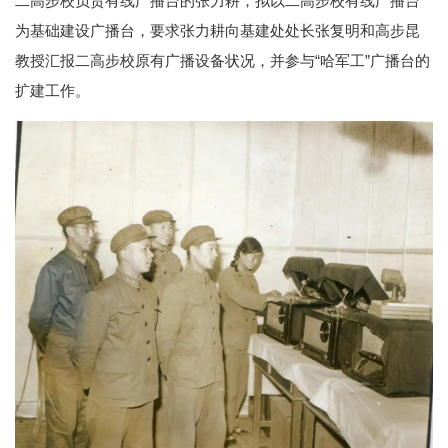
二高步校负责有线广播台的张力耕，拟以二高步校有线广播台
为基础建设广播台，要求张力耕向基建处处长张复明和高步昆
教授汇报二高步校原有广播设备状况，并参与“哈军工”广播台的
扩建工作。