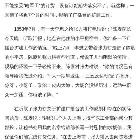
不能接受“哈军工”的订货，设备订货始终落实不了。就这样，一
直拖了将近7个月的时间，影响了广播台的扩建工作。
1953年7月，有一天李懋之给张力耕打电话说：“陈赓院长
今天晚上听取汇报，地点在他住的小平房宿舍，你准备一下广
播台扩建工作的情况。”晚上7点，李懋之带着张力耕走进了陈赓
的小平房，陈赓见张力耕有些拘谨，就说了几句幽默的笑话，
现场的环境一下子轻松下来。陈赓对张力耕说：“你的情况已有
领导给我做过介绍。军大一期毕业生，‘三五反运动’受了挫折，
你呀，小伢子，政治上皮肉太嫩，大场合没经历过，运动中群
众一加压，你就败了阵。”
在听取了张力耕关于扩建广播台的工作规划和存在的实际
问题后，陈赓说：“组织几个人去上海，找华东工业部的赖少其
部长，让秘书处用我的名章给赖部长写一封恳切的求援信，我
保证你们能完成订货任务。”在去上海前，张力耕又去向陈赓进