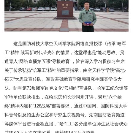
这是国防科技大学空天科学学院网络直播授课《传承“哈军
工”精神 续写新时代荣光》的情景，这堂课也是“能动思政、贯
通育人”网络直播第五课“寻根教育”，旨在深入学习贯彻习主席
关于传承弘扬“哈军工”精神的重要指示，由空天科学学院“高地·
拓天”大思政宣传队、军政基础教育学院和研究生院某学员大
队、陆军第73集团军红色文化“云相约”宣讲队、哈军工纪念馆等
军地单位联袂推出，在哈尔滨和长沙同步开讲，聚焦“六个始
终”精神内涵和“128战略”部署要求，通过中国网、国防科技大学
抖音号以及招生办公室和研究生院视频号、湖南国防教育频道
等媒体平台进行全程直播，“哈军工”各分建单位师生及社会观众
共约3.3万人次在线收看，收获约14.2万点赞量。