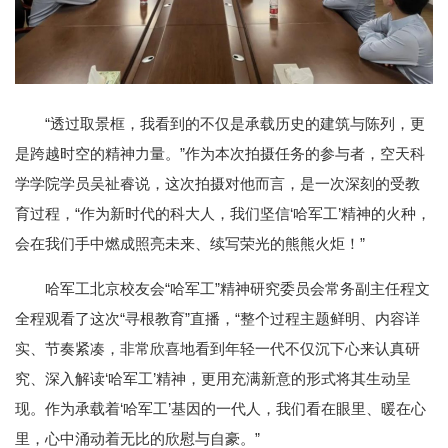
“透过取景框，我看到的不仅是承载历史的建筑与陈列，更
是跨越时空的精神力量。”作为本次拍摄任务的参与者，空天科
学学院学员吴祉睿说，这次拍摄对他而言，是一次深刻的受教
育过程，“作为新时代的科大人，我们坚信‘哈军工’精神的火种，
会在我们手中燃成照亮未来、续写荣光的熊熊火炬！”
哈军工北京校友会“哈军工”精神研究委员会常务副主任程文
全程观看了这次“寻根教育”直播，“整个过程主题鲜明、内容详
实、节奏紧凑，非常欣喜地看到年轻一代不仅沉下心来认真研
究、深入解读‘哈军工’精神，更用充满新意的形式将其生动呈
现。作为承载着‘哈军工’基因的一代人，我们看在眼里、暖在心
里，心中涌动着无比的欣慰与自豪。”