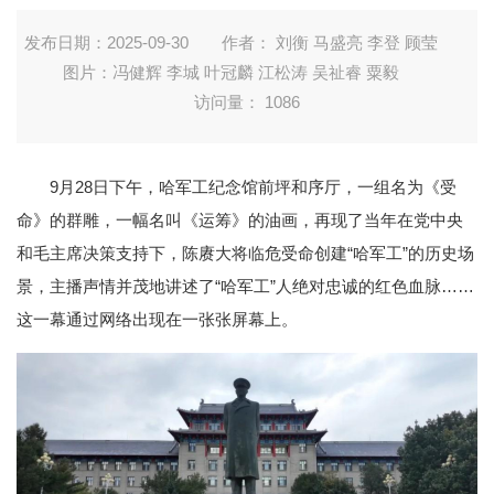
发布日期：2025-09-30
作者： 刘衡 马盛亮 李登 顾莹
图片：冯健辉 李城 叶冠麟 江松涛 吴祉睿 粟毅
访问量：
1086
9月28日下午，哈军工纪念馆前坪和序厅，一组名为《受
命》的群雕，一幅名叫《运筹》的油画，再现了当年在党中央
和毛主席决策支持下，陈赓大将临危受命创建“哈军工”的历史场
景，主播声情并茂地讲述了“哈军工”人绝对忠诚的红色血脉……
这一幕通过网络出现在一张张屏幕上。