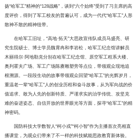
扬“哈军工”精神的“128战略”，谈到“六个始终”受到了习主席的高
度评价，得到了军工校友的普遍认可，成为一代代“哈军工”人形
散神不散的精神纽带。
在哈军工旧址，“高地·拓天”大思政宣传队成员马盛亮、研
究生院硕士、博士学员魏霄冉和李岩松，哈军工纪念馆讲解员
木丽得尔·阿地勒克分别在哈军工纪念馆、原空军工程系大楼、
奥列霍夫广场、军工广场陈赓雕塑旁等点位，带领观众现地追
根溯源。一段段生动的故事带领观众回望“哈军工”的光辉岁月，
重温老一辈“哈军工”人的创业历程和奋斗故事，从为军向战的价
值追求、敢为人先的创新特质、严谨求实的治学传统、攻坚克
难的奋进姿态、自信开放的世界眼光等方面，探寻“哈军工”的精
神密码。
国防科技大学数智人“柯小戎”“柯小智”作为主播首次亮相直
播课堂，为观众们带来了不一样的科技赋能思政教育新体验。