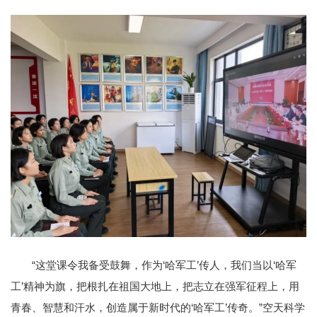
“这堂课令我备受鼓舞，作为‘哈军工’传人，我们当以‘哈军
工’精神为旗，把根扎在祖国大地上，把志立在强军征程上，用
青春、智慧和汗水，创造属于新时代的‘哈军工’传奇。”空天科学