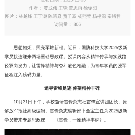
作者： 黄成伟 王骁 董思雨 徐铭阳
图片：林越峰 王丁灏 陈昭焱 贾子豪 杨熙莹 杨栩源 秦绪哲
访问量：
806
思想如炬，照亮军旅新程。近日，国防科技大学2025级新
学员接连迎来两场重磅思政课。授课内容从精神传承与实践路
径双向发力，让雷锋精神与奋斗底色相融，为青年学员的强军
征程注入磅礴力量。
追寻雷锋足迹 仰望精神丰碑
10月31日下午，学校邀请雷锋杂志社雷锋宣讲团团长、原
解放军报社高级编辑、雷锋杂志编辑部卜金宝主任为2025级新
学员带来专题思政课——《雷锋，一座精神丰碑》。