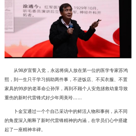
从98岁宣誓入党，永远将病人放在第一位的医学专家苏鸿
熙，到一生只干学习捐助两件事，不进饭店、不买衣服、不置
家具的99岁的老革命公孙萍，再到不顾个人安危拯救幼童导致
重伤的新时代雷锋式好少年周美玲……
卜金宝通过一个个自己采访中的鲜活人物和事例，从不同
的角度深入阐释了新时代雷锋精神的内涵，在学员们心中搭建
起了一座精神丰碑。