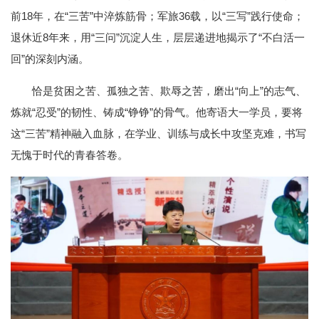
前18年，在“三苦”中淬炼筋骨；军旅36载，以“三写”践行使命；
退休近8年来，用“三问”沉淀人生，层层递进地揭示了“不白活一
回”的深刻内涵。
恰是贫困之苦、孤独之苦、欺辱之苦，磨出“向上”的志气、
炼就“忍受”的韧性、铸成“铮铮”的骨气。他寄语大一学员，要将
这“三苦”精神融入血脉，在学业、训练与成长中攻坚克难，书写
无愧于时代的青春答卷。