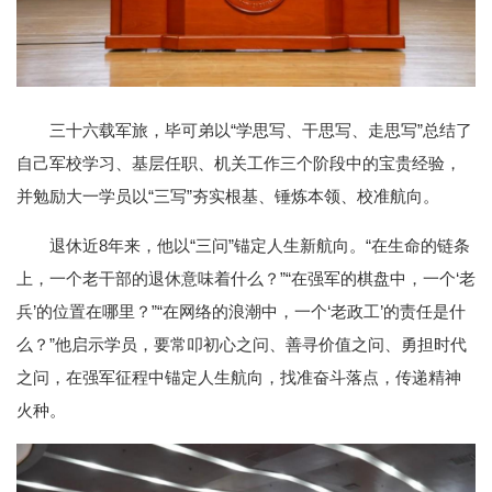
三十六载军旅，毕可弟以“学思写、干思写、走思写”总结了
自己军校学习、基层任职、机关工作三个阶段中的宝贵经验，
并勉励大一学员以“三写”夯实根基、锤炼本领、校准航向。
退休近8年来，他以“三问”锚定人生新航向。“在生命的链条
上，一个老干部的退休意味着什么？”“在强军的棋盘中，一个‘老
兵’的位置在哪里？”“在网络的浪潮中，一个‘老政工’的责任是什
么？”他启示学员，要常叩初心之问、善寻价值之问、勇担时代
之问，在强军征程中锚定人生航向，找准奋斗落点，传递精神
火种。