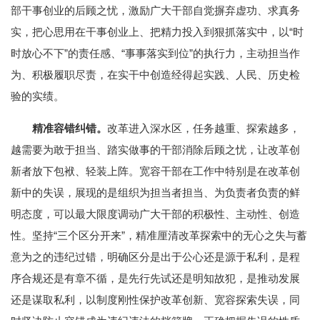
部干事创业的后顾之忧，激励广大干部自觉摒弃虚功、求真务
实，把心思用在干事创业上、把精力投入到狠抓落实中，以“时
时放心不下”的责任感、“事事落实到位”的执行力，主动担当作
为、积极履职尽责，在实干中创造经得起实践、人民、历史检
验的实绩。
精准容错纠错。
改革进入深水区，任务越重、探索越多，
越需要为敢于担当、踏实做事的干部消除后顾之忧，让改革创
新者放下包袱、轻装上阵。宽容干部在工作中特别是在改革创
新中的失误，展现的是组织为担当者担当、为负责者负责的鲜
明态度，可以最大限度调动广大干部的积极性、主动性、创造
性。坚持“三个区分开来”，精准厘清改革探索中的无心之失与蓄
意为之的违纪过错，明确区分是出于公心还是源于私利，是程
序合规还是有章不循，是先行先试还是明知故犯，是推动发展
还是谋取私利，以制度刚性保护改革创新、宽容探索失误，同