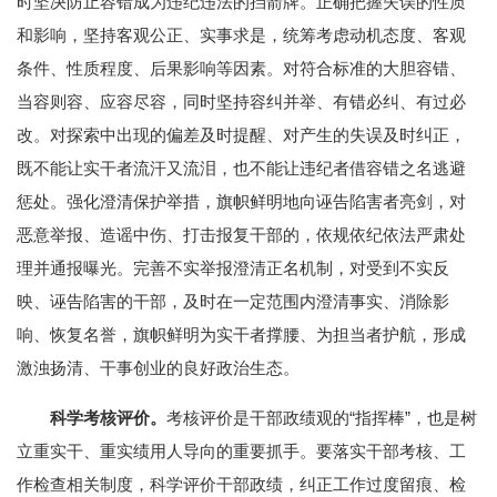
时坚决防止容错成为违纪违法的挡箭牌。正确把握失误的性质
和影响，坚持客观公正、实事求是，统筹考虑动机态度、客观
条件、性质程度、后果影响等因素。对符合标准的大胆容错、
当容则容、应容尽容，同时坚持容纠并举、有错必纠、有过必
改。对探索中出现的偏差及时提醒、对产生的失误及时纠正，
既不能让实干者流汗又流泪，也不能让违纪者借容错之名逃避
惩处。强化澄清保护举措，旗帜鲜明地向诬告陷害者亮剑，对
恶意举报、造谣中伤、打击报复干部的，依规依纪依法严肃处
理并通报曝光。完善不实举报澄清正名机制，对受到不实反
映、诬告陷害的干部，及时在一定范围内澄清事实、消除影
响、恢复名誉，旗帜鲜明为实干者撑腰、为担当者护航，形成
激浊扬清、干事创业的良好政治生态。
科学考核评价。
考核评价是干部政绩观的“指挥棒”，也是树
立重实干、重实绩用人导向的重要抓手。要落实干部考核、工
作检查相关制度，科学评价干部政绩，纠正工作过度留痕、检