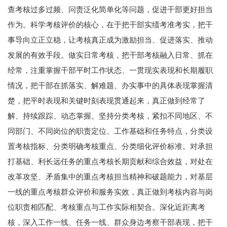
查考核过多过频、问责泛化简单化等问题，促进干部更好担当
作为。科学考核评价的核心，在于把干部实绩考准考实，把干
事导向立正立稳，让考核真正成为激励担当、促进落实、推动
发展的有效手段。做实日常考核，把干部考核融入日常、抓在
经常，注重掌握干部平时工作状态、一贯现实表现和长期履职
情况，把干部在抓落实、解难题、办实事中的具体表现掌握清
楚，把平时表现和关键时刻表现贯通起来，真正做到经常了
解、持续跟踪、动态掌握。坚持分类考核，紧扣不同地区、不
同部门、不同岗位的职责定位、工作基础和任务特点，分类设
置考核指标、分类明确考核重点、分类细化评价标准。对承担
打基础、利长远任务的重点考核长期贡献和综合效益，对处在
改革攻坚、矛盾集中的重点考核担当精神和破题能力，对基层
一线的重点考核群众评价和服务实效，真正做到考核内容与岗
位职责相匹配、考核重点与工作实际相契合。深化近距离考
核，深入工作一线、任务一线、群众身边考察干部表现，把干