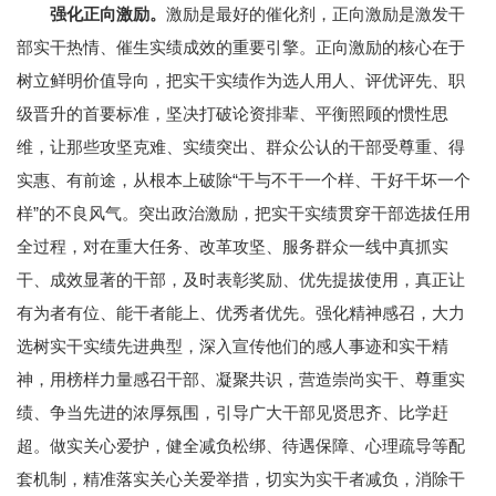
强化正向激励。
激励是最好的催化剂，正向激励是激发干
部实干热情、催生实绩成效的重要引擎。正向激励的核心在于
树立鲜明价值导向，把实干实绩作为选人用人、评优评先、职
级晋升的首要标准，坚决打破论资排辈、平衡照顾的惯性思
维，让那些攻坚克难、实绩突出、群众公认的干部受尊重、得
实惠、有前途，从根本上破除“干与不干一个样、干好干坏一个
样”的不良风气。突出政治激励，把实干实绩贯穿干部选拔任用
全过程，对在重大任务、改革攻坚、服务群众一线中真抓实
干、成效显著的干部，及时表彰奖励、优先提拔使用，真正让
有为者有位、能干者能上、优秀者优先。强化精神感召，大力
选树实干实绩先进典型，深入宣传他们的感人事迹和实干精
神，用榜样力量感召干部、凝聚共识，营造崇尚实干、尊重实
绩、争当先进的浓厚氛围，引导广大干部见贤思齐、比学赶
超。做实关心爱护，健全减负松绑、待遇保障、心理疏导等配
套机制，精准落实关心关爱举措，切实为实干者减负，消除干